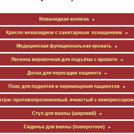
Инвалидная коляска
Кресло инвалидное с санитарным оснащением
Медицинская функциональная кровать
Лесенка веревочная для подъёма с кровати
Доска для пересадки пациент
а
Пояс для поднятия и перемещения пациентов
атрас противопролежневый, ячеистый с компрессором
Стул для ванны (широкий)
Сиденье для ванны (поворотное)