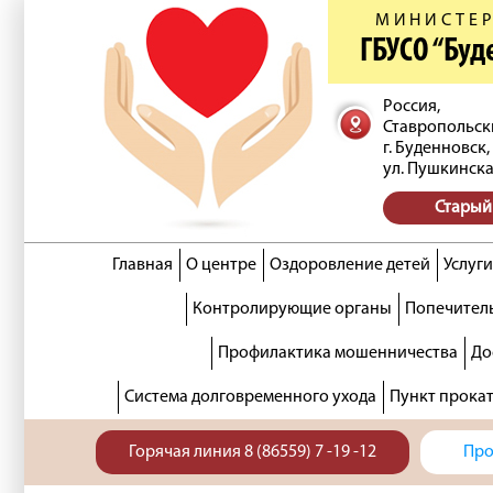
МИНИСТЕР
ГБУСО “Бу
Россия,
Ставропольск
г. Буденновск,
ул. Пушкинска
Старый
Главная
О центре
Оздоровление детей
Услуги
Контролирующие органы
Попечитель
Профилактика мошенничества
До
Система долговременного ухода
Пункт прока
Горячая линия 8 (86559) 7 -19 -12
Про