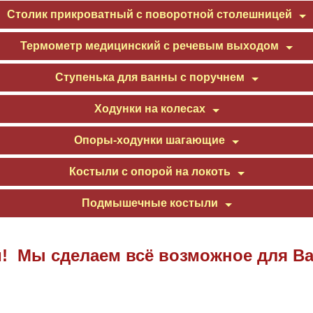
Столик прикроватный с поворотной столешницей
Термометр медицинский с речевым выходом
Ступенька для ванны с поручнем
Ходунки на колесах
Опоры-ходунки шагающие
Костыли с опорой на локоть
Подмышечные костыли
! Мы сделаем всё возможное для Ва