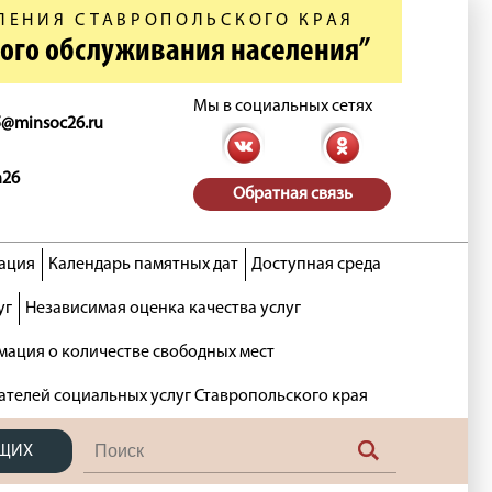
ЛЕНИЯ СТАВРОПОЛЬСКОГО КРАЯ
ного обслуживания населения”
Мы в социальных сетях
5@minsoc26.ru
n26
Обратная связь
ация
Календарь памятных дат
Доступная среда
уг
Независимая оценка качества услуг
ация о количестве свободных мест
ателей социальных услуг Ставропольского края
ЯЩИХ