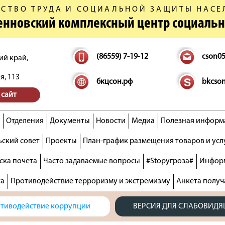
СТВО ТРУДА И СОЦИАЛЬНОЙ ЗАЩИТЫ НАСЕ
денновский комплексный центр социаль
(86559) 7-19-12
cson0
ий край,
я, 113
бкцсон.рф
bkcso
 сайт
Отделения
Документы
Новости
Медиа
Полезная информ
ский совет
Проекты
План-график размещения товаров и усл
ска почета
Часто задаваемые вопросы
#Stopугроза#
Информ
та
Противодействие терроризму и экстремизму
Анкета получ
тиводействие коррупции
ВЕРСИЯ ДЛЯ СЛАБОВИД