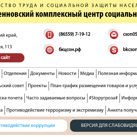
СТВО ТРУДА И СОЦИАЛЬНОЙ ЗАЩИТЫ НАСЕ
денновский комплексный центр социаль
(86559) 7-19-12
cson0
ий край,
я, 113
бкцсон.рф
bkcso
 сайт
Отделения
Документы
Новости
Медиа
Полезная информ
ский совет
Проекты
План-график размещения товаров и усл
ска почета
Часто задаваемые вопросы
#Stopугроза#
Информ
та
Противодействие терроризму и экстремизму
Анкета получ
тиводействие коррупции
ВЕРСИЯ ДЛЯ СЛАБОВИД