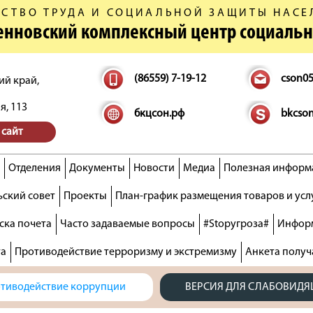
СТВО ТРУДА И СОЦИАЛЬНОЙ ЗАЩИТЫ НАСЕ
денновский комплексный центр социаль
(86559) 7-19-12
cson0
ий край,
я, 113
бкцсон.рф
bkcso
 сайт
Отделения
Документы
Новости
Медиа
Полезная информ
ский совет
Проекты
План-график размещения товаров и усл
ска почета
Часто задаваемые вопросы
#Stopугроза#
Информ
та
Противодействие терроризму и экстремизму
Анкета получ
тиводействие коррупции
ВЕРСИЯ ДЛЯ СЛАБОВИД