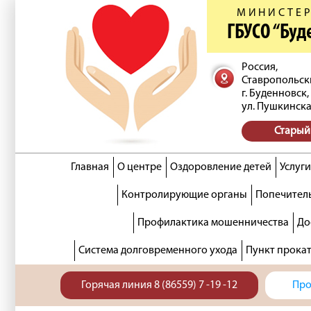
МИНИСТЕР
ГБУСО “Бу
Россия,
Ставропольск
г. Буденновск,
ул. Пушкинска
Старый
Главная
О центре
Оздоровление детей
Услуги
Контролирующие органы
Попечитель
Профилактика мошенничества
До
Система долговременного ухода
Пункт прока
Горячая линия 8 (86559) 7 -19 -12
Про