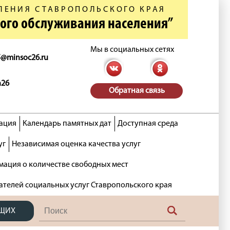
ЛЕНИЯ СТАВРОПОЛЬСКОГО КРАЯ
ного обслуживания населения”
Мы в социальных сетях
5@minsoc26.ru
n26
Обратная связь
ация
Календарь памятных дат
Доступная среда
уг
Независимая оценка качества услуг
ация о количестве свободных мест
ателей социальных услуг Ставропольского края
ЯЩИХ