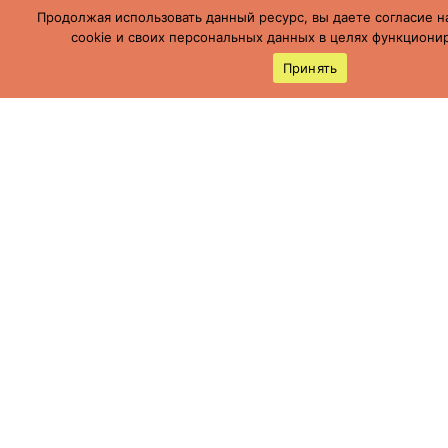
Продолжая использовать данный ресурс, вы даете согласие н
cookie и своих персональных данных в целях функционир
Принять
Россия, Ставропольский край, г.
Буденновск,
ул. Пушкинская, 113