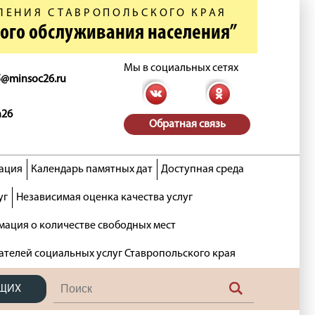
ЛЕНИЯ СТАВРОПОЛЬСКОГО КРАЯ
ного обслуживания населения”
Мы в социальных сетях
5@minsoc26.ru
n26
Обратная связь
ация
Календарь памятных дат
Доступная среда
уг
Независимая оценка качества услуг
ация о количестве свободных мест
ателей социальных услуг Ставропольского края
ЯЩИХ