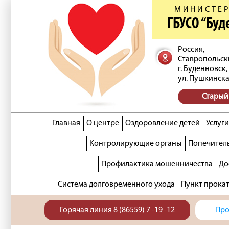
МИНИСТЕР
ГБУСО “Бу
Россия,
Ставропольск
г. Буденновск,
ул. Пушкинска
Старый
Главная
О центре
Оздоровление детей
Услуги
Контролирующие органы
Попечитель
Профилактика мошенничества
До
Система долговременного ухода
Пункт прока
Горячая линия 8 (86559) 7 -19 -12
Про