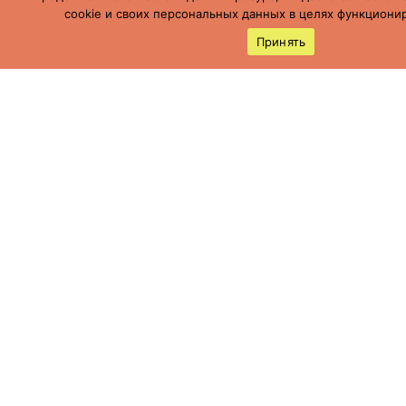
cookie и своих персональных данных в целях функционир
Принять
Россия, Ставропольский край, г.
Буденновск,
ул. Пушкинская, 113
(86559) 7-19-12
cson05@minsoc26.ru
бкцсон.рф
bkcson26
Мы в социальных сетях
Политика