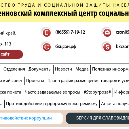
СТВО ТРУДА И СОЦИАЛЬНОЙ ЗАЩИТЫ НАСЕ
денновский комплексный центр социаль
(86559) 7-19-12
cson0
ий край,
я, 113
бкцсон.рф
bkcso
 сайт
Отделения
Документы
Новости
Медиа
Полезная информ
ский совет
Проекты
План-график размещения товаров и усл
ска почета
Часто задаваемые вопросы
#Stopугроза#
Информ
та
Противодействие терроризму и экстремизму
Анкета получ
тиводействие коррупции
ВЕРСИЯ ДЛЯ СЛАБОВИД