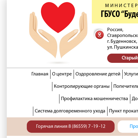
МИНИСТЕР
ГБУСО “Бу
Россия,
Ставропольск
г. Буденновск,
ул. Пушкинска
Старый
Главная
О центре
Оздоровление детей
Услуги
Контролирующие органы
Попечитель
Профилактика мошенничества
До
Система долговременного ухода
Пункт прока
Горячая линия 8 (86559) 7 -19 -12
Про