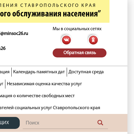
ЛЕНИЯ СТАВРОПОЛЬСКОГО КРАЯ
ного обслуживания населения”
Мы в социальных сетях
5@minsoc26.ru
n26
Обратная связь
ация
Календарь памятных дат
Доступная среда
уг
Независимая оценка качества услуг
ация о количестве свободных мест
ателей социальных услуг Ставропольского края
ЯЩИХ