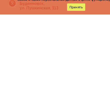
Буденновск,
Принять
ул. Пушкинская, 113
(86559) 7-19-12
cson05@minsoc26.ru
бкцсон.рф
bkcson26
Мы в социальных сетях
Политика
конфиденциальности
Политика обработки
персональных данных
Карта сайта