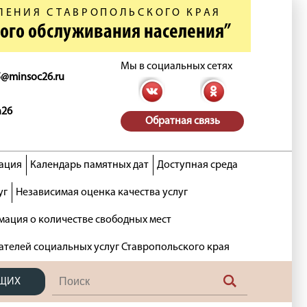
ЛЕНИЯ СТАВРОПОЛЬСКОГО КРАЯ
ного обслуживания населения”
Мы в социальных сетях
5@minsoc26.ru
n26
Обратная связь
ация
Календарь памятных дат
Доступная среда
уг
Независимая оценка качества услуг
ация о количестве свободных мест
ателей социальных услуг Ставропольского края
ЯЩИХ