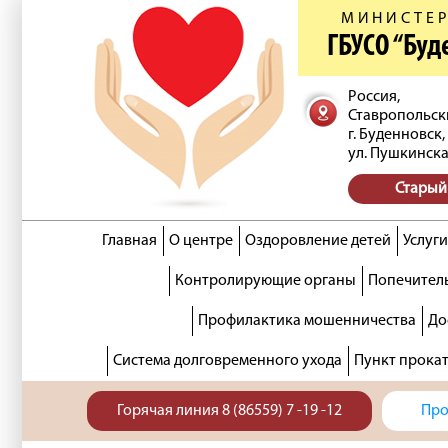
МИНИСТЕР
ГБУСО “Бу
Россия,
Ставропольск
г. Буденновск,
ул. Пушкинска
Старый
Главная
О центре
Оздоровление детей
Услуги
Контролирующие органы
Попечитель
Профилактика мошенничества
До
Система долговременного ухода
Пункт прока
Горячая линия 8 (86559) 7 -19 -12
Про