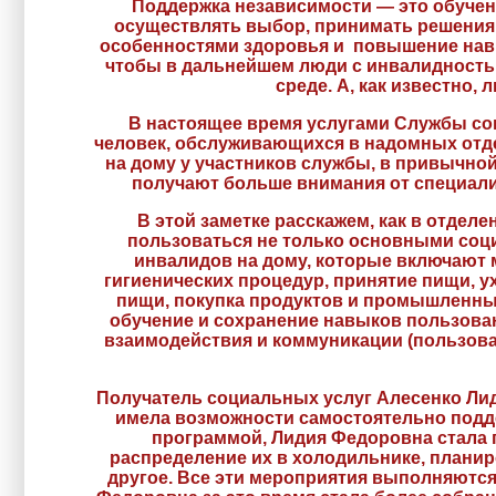
Поддержка независимости — это обуче
осуществлять выбор, принимать решения,
особенностями здоровья и повышение навы
чтобы в дальнейшем люди с инвалидность
среде. А, как известно
В настоящее время услугами Службы со
человек, обслуживающихся в надомных отд
на дому у участников службы, в привычн
получают больше внимания от специали
В этой заметке расскажем, как в отде
пользоваться не только основными соц
инвалидов на дому, которые включают
гигиенических процедур, принятие пищи, у
пищи, покупка продуктов и промышленных
обучение и сохранение навыков пользова
взаимодействия и коммуникации (пользова
Получатель социальных услуг Алесенко Лид
имела возможности самостоятельно подде
программой, Лидия Федоровна стала 
распределение их в холодильнике, планир
другое. Все эти мероприятия выполняются