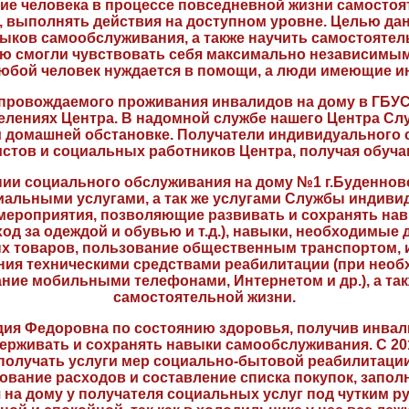
ние человека в процессе повседневной жизни самосто
 выполнять действия на доступном уровне. Целью да
ков самообслуживания, а также научить самостоятел
ю смогли чувствовать себя максимально независимым
, любой человек нуждается в помощи, а люди имеющие и
провождаемого проживания инвалидов на дому в ГБУ
елениях Центра. В надомной службе нашего Центра Сл
ой домашней обстановке. Получатели индивидуального
стов и социальных работников Центра, получая обуч
лении социального обслуживания на дому №1 г.Буденнов
иальными услугами, а так же услугами Службы индив
 мероприятия, позволяющие развивать и сохранять на
ход за одеждой и обувью и т.д.), навыки, необходимые
 товаров, пользование общественным транспортом, исп
ния техническими средствами реабилитации (при необ
ние мобильными телефонами, Интернетом и др.), а так
самостоятельной жизни.
ия Федоровна по состоянию здоровья, получив инвалид
рживать и сохранять навыки самообслуживания. С 201
получать услуги мер социально-бытовой реабилитации
ование расходов и составление списка покупок, запол
 на дому у получателя социальных услуг под чутким р