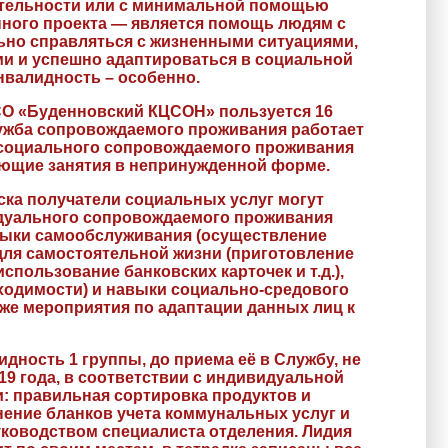
ятельности или с минимальной помощью
нного проекта — является помощь людям с
ьно справляться с жизненными ситуациями,
и и успешно адаптироваться в социальной
нвалидность – особенно.
СО «Буденновский КЦСОН» пользуется 16
ужба сопровождаемого проживания работает
 социального сопровождаемого проживания
ающие занятия в непринужденной форме.
ска получатели социальных услуг могут
идуального сопровождаемого проживания
выки самообслуживания (осуществление
 для самостоятельной жизни (приготовление
ользование банковских карточек и т.д.),
ходимости) и навыки социально-средового
же мероприятия по адаптации данных лиц к
ность 1 группы, до приема её в Службу, не
9 года, в соответствии с индивидуальной
: правильная сортировка продуктов и
нение бланков учета коммунальных услуг и
уководством специалиста отделения. Лидия