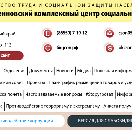
СТВО ТРУДА И СОЦИАЛЬНОЙ ЗАЩИТЫ НАСЕ
денновский комплексный центр социаль
(86559) 7-19-12
cson0
ий край,
я, 113
бкцсон.рф
bkcso
 сайт
Отделения
Документы
Новости
Медиа
Полезная информ
ский совет
Проекты
План-график размещения товаров и усл
ска почета
Часто задаваемые вопросы
#Stopугроза#
Информ
та
Противодействие терроризму и экстремизму
Анкета получ
тиводействие коррупции
ВЕРСИЯ ДЛЯ СЛАБОВИД