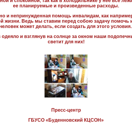
ой и спокойной, так как в холодильнике у нее все леж
ее планируемые и произведенные расходы.
но и непринужденная помощь инвалидам, как например
й жизни. Ведь мы ставим перед собою задачу помочь и 
человек может делать, если создать для этого услови
 одеяло и взглянув на солнце за окном наши подопечны
светит для них!
Пресс-центр
ГБУСО «Буденновский КЦСОН»