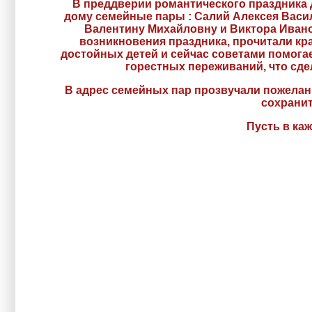
В преддверии романтического праздника
дому семейные пары : Салий Алексея Васи
Валентину Михайловну и Виктора Ивано
возникновения праздника, прочитали кр
достойных детей и сейчас советами помогае
горестных переживаний, что сдел
В адрес семейных пар прозвучали пожелани
сохранит
Пусть в ка