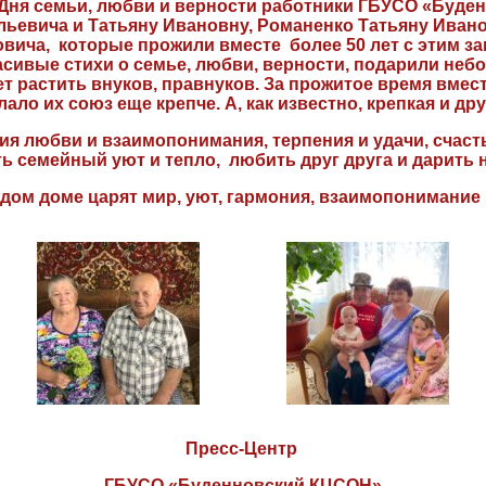
 Дня семьи, любви и верности работники ГБУСО «Буд
льевича и Татьяну Ивановну, Романенко Татьяну Ива
вича, которые прожили вместе более 50 лет с этим з
асивые стихи о семье, любви, верности, подарили неб
т растить внуков, правнуков. За прожитое время вме
ало их союз еще крепче. А, как известно, крепкая и д
я любви и взаимопонимания, терпения и удачи, счасть
ь семейный уют и тепло, любить друг друга и дарить 
ждом доме царят мир, уют, гармония, взаимопонимание 
Пресс-Центр
ГБУСО «Буденновский КЦСОН»