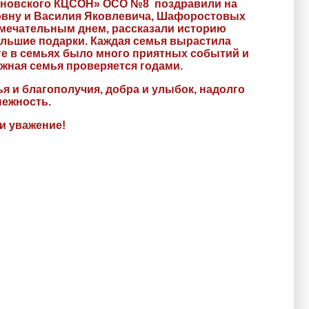
енновского КЦСОН» ОСО №8 поздравили на
новну и Василия Яковлевича, Шафоростовых
амечательным днем, рассказали историю
ольшие подарки. Каждая семья вырастила
сте в семьях было много приятных событий и
ружная семья проверяется годами.
я и благополучия, добра и улыбок, надолго
нежность.
и уважение!