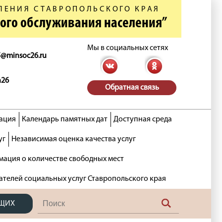
ЛЕНИЯ СТАВРОПОЛЬСКОГО КРАЯ
ного обслуживания населения”
Мы в социальных сетях
5@minsoc26.ru
n26
Обратная связь
ация
Календарь памятных дат
Доступная среда
уг
Независимая оценка качества услуг
ация о количестве свободных мест
ателей социальных услуг Ставропольского края
ЯЩИХ