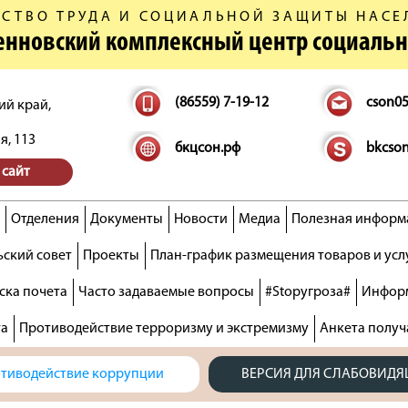
СТВО ТРУДА И СОЦИАЛЬНОЙ ЗАЩИТЫ НАСЕ
денновский комплексный центр социаль
(86559) 7-19-12
cson0
ий край,
я, 113
бкцсон.рф
bkcso
 сайт
Отделения
Документы
Новости
Медиа
Полезная информ
ский совет
Проекты
План-график размещения товаров и усл
ска почета
Часто задаваемые вопросы
#Stopугроза#
Информ
та
Противодействие терроризму и экстремизму
Анкета получ
тиводействие коррупции
ВЕРСИЯ ДЛЯ СЛАБОВИД