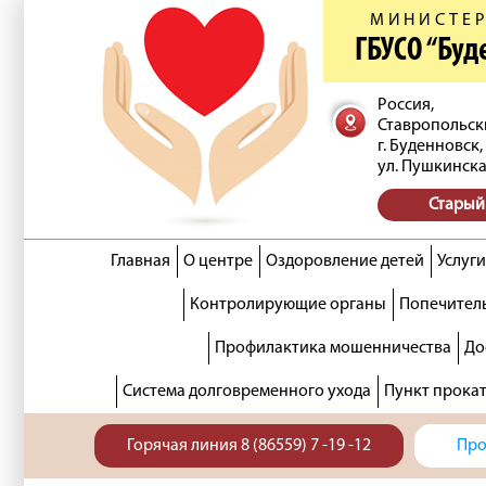
МИНИСТЕР
ГБУСО “Бу
Россия,
Ставропольск
г. Буденновск,
ул. Пушкинска
Старый
Главная
О центре
Оздоровление детей
Услуги
Контролирующие органы
Попечитель
Профилактика мошенничества
До
Система долговременного ухода
Пункт прока
Горячая линия 8 (86559) 7 -19 -12
Про