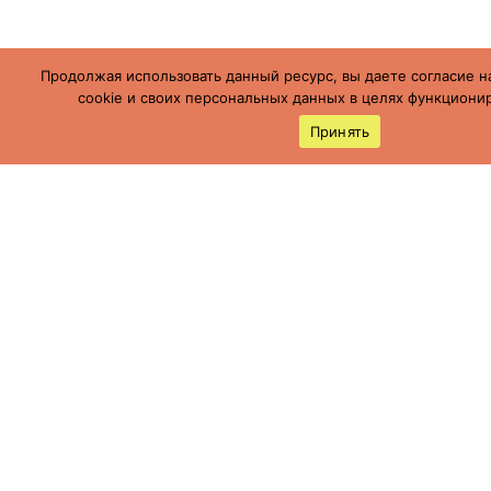
Продолжая использовать данный ресурс, вы даете согласие н
cookie и своих персональных данных в целях функционир
Принять
Россия, Ставропольский край, г.
Буденновск,
ул. Пушкинская, 113
(86559) 7-19-12
cson05@minsoc26.ru
бкцсон.рф
bkcson26
Мы в социальных сетях