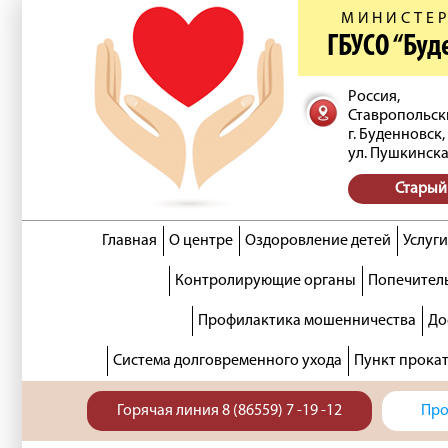
МИНИСТЕР
ГБУСО “Бу
Россия,
Ставропольск
г. Буденновск,
ул. Пушкинска
Старый
Главная
О центре
Оздоровление детей
Услуги
Контролирующие органы
Попечитель
Профилактика мошенничества
До
Система долговременного ухода
Пункт прока
Горячая линия 8 (86559) 7 -19 -12
Про