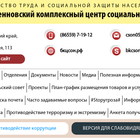
СТВО ТРУДА И СОЦИАЛЬНОЙ ЗАЩИТЫ НАСЕ
денновский комплексный центр социаль
(86559) 7-19-12
cson0
ий край,
я, 113
бкцсон.рф
bkcso
 сайт
Отделения
Документы
Новости
Медиа
Полезная информ
ский совет
Проекты
План-график размещения товаров и усл
ска почета
Часто задаваемые вопросы
#Stopугроза#
Информ
та
Противодействие терроризму и экстремизму
Анкета получ
тиводействие коррупции
ВЕРСИЯ ДЛЯ СЛАБОВИД