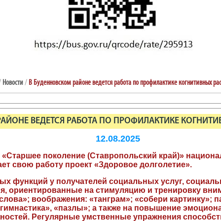
/
Новости
/
В Буденновском районе ведется работа по профилактике когнитивных ра
РАЙОНЕ ВЕДЕТСЯ РАБОТА ПО ПРОФИЛАКТИКЕ КОГНИТИ
12.08.2025
а «Старшее поколение (Ставропольский край)» национ
ет свою работу проект «Здоровое долголетие».
ых функций у получателей социальных услуг, социал
я, ориентированные на стимуляцию и тренировку внима
слова»; воображения: «танграм»; «собери картинку»; п
гимнастика», «пазлы»; а также на повышение эмоцион
жностей. Регулярные умственные упражнения способс