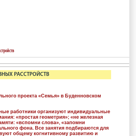
сстройств
ВНЫХ РАССТРОЙСТВ
ального проекта «Семья» в Буденновском
ьные работники организуют индивидуальные
ния: «простая геометрия»; «не железная
амяти: «вспомни слова», «запомни
ального фона. Все занятия подбираются для
твуют общему когнитивному развитию и