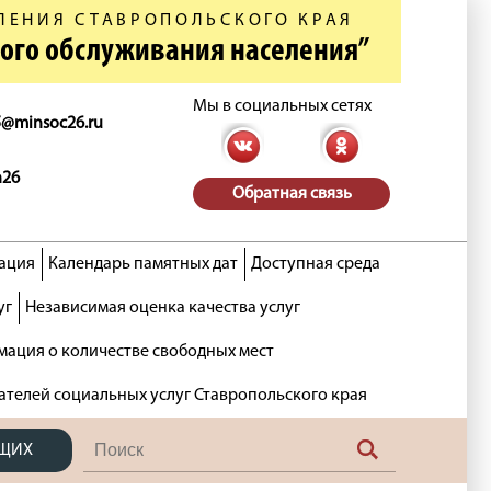
ЛЕНИЯ СТАВРОПОЛЬСКОГО КРАЯ
ного обслуживания населения”
Мы в социальных сетях
5@minsoc26.ru
n26
Обратная связь
ация
Календарь памятных дат
Доступная среда
уг
Независимая оценка качества услуг
ация о количестве свободных мест
ателей социальных услуг Ставропольского края
ЯЩИХ