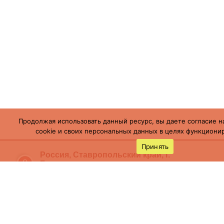
Продолжая использовать данный ресурс, вы даете согласие н
cookie и своих персональных данных в целях функционир
Принять
Россия, Ставропольский край, г.
Буденновск,
ул. Пушкинская, 113
(86559) 7-19-12
cson05@minsoc26.ru
бкцсон.рф