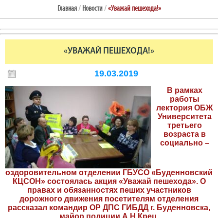
Главная
/
Новости
/
«Уважай пешехода!»
«УВАЖАЙ ПЕШЕХОДА!»
19.03.2019
В рамках
работы
лектория ОБЖ
Университета
третьего
возраста в
социально –
оздоровительном отделении ГБУСО «Буденновский
КЦСОН» состоялась акция «Уважай пешехода». О
правах и обязанностях пеших участников
дорожного движения посетителям отделения
рассказал командир ОР ДПС ГИБДД г. Буденновска,
майор полиции А.Н.Крец.