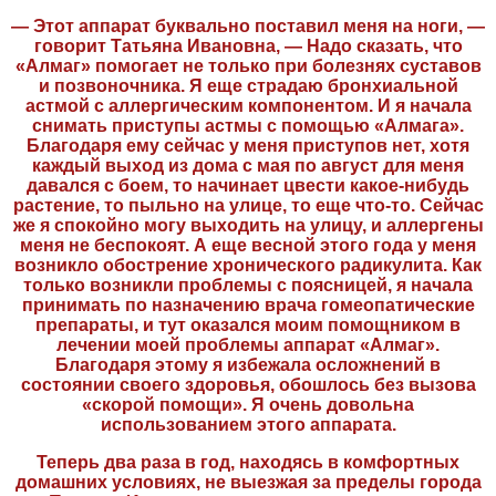
— Этот аппарат буквально поставил меня на ноги, —
говорит Татьяна Ивановна, — Надо сказать, что
«Алмаг» помогает не только при болезнях суставов
и позвоночника. Я еще страдаю бронхиальной
астмой с аллергическим компонентом. И я начала
снимать приступы астмы с помощью «Алмага».
Благодаря ему сейчас у меня приступов нет, хотя
каждый выход из дома с мая по август для меня
давался с боем, то начинает цвести какое-нибудь
растение, то пыльно на улице, то еще что-то. Сейчас
же я спокойно могу выходить на улицу, и аллергены
меня не беспокоят. А еще весной этого года у меня
возникло обострение хронического радикулита. Как
только возникли проблемы с поясницей, я начала
принимать по назначению врача гомеопатические
препараты, и тут оказался моим помощником в
лечении моей проблемы аппарат «Алмаг».
Благодаря этому я избежала осложнений в
состоянии своего здоровья, обошлось без вызова
«скорой помощи». Я очень довольна
использованием этого аппарата.
Теперь два раза в год, находясь в комфортных
домашних условиях, не выезжая за пределы города