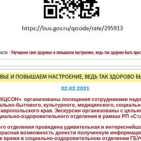
ости
/
Улучшаем свое здоровье и повышаем настроение, ведь так здорово быть про
ВЬЕ И ПОВЫШАЕМ НАСТРОЕНИЕ, ВЕДЬ ТАК ЗДОРОВО Б
02.02.2021
ий КЦСОН» организованы посещения сотрудниками над
ально-бытового, культурного, медицинского, социальн
авропольского края. Экскурсии организованы с целью
иально-оздоровительного отделения в рамках РП «Ст
о отделения проведена удивительная и интереснейша
прекрасная возможность донести полученную информаци
днее время в социально-оздоровительном отделении Г