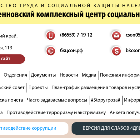
СТВО ТРУДА И СОЦИАЛЬНОЙ ЗАЩИТЫ НАСЕ
денновский комплексный центр социаль
(86559) 7-19-12
cson0
ий край,
я, 113
бкцсон.рф
bkcso
 сайт
Отделения
Документы
Новости
Медиа
Полезная информ
ский совет
Проекты
План-график размещения товаров и усл
ска почета
Часто задаваемые вопросы
#Stopугроза#
Информ
та
Противодействие терроризму и экстремизму
Анкета получ
тиводействие коррупции
ВЕРСИЯ ДЛЯ СЛАБОВИД