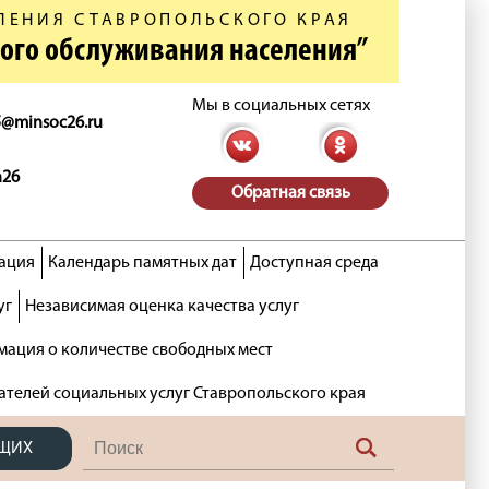
ЛЕНИЯ СТАВРОПОЛЬСКОГО КРАЯ
ного обслуживания населения”
Мы в социальных сетях
5@minsoc26.ru
n26
Обратная связь
ация
Календарь памятных дат
Доступная среда
уг
Независимая оценка качества услуг
ация о количестве свободных мест
ателей социальных услуг Ставропольского края
ЯЩИХ