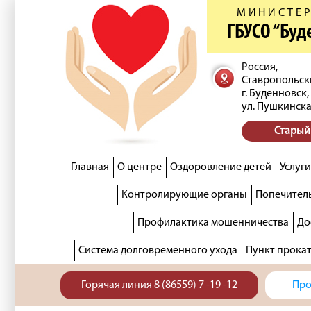
МИНИСТЕР
ГБУСО “Бу
Россия,
Ставропольск
г. Буденновск,
ул. Пушкинска
Старый
Главная
О центре
Оздоровление детей
Услуги
Контролирующие органы
Попечитель
Профилактика мошенничества
До
Система долговременного ухода
Пункт прока
Горячая линия 8 (86559) 7 -19 -12
Про