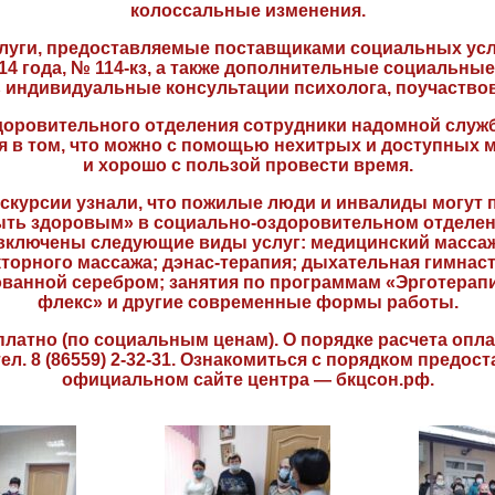
колоссальные изменения.
уги, предоставляемые поставщиками социальных усл
14 года, № 114-кз, а также дополнительные социальны
 индивидуальные консультации психолога, поучаство
доровительного отделения сотрудники надомной служб
я в том, что можно с помощью нехитрых и доступных 
и хорошо с пользой провести время.
скурсии узнали, что пожилые люди и инвалиды могут п
ть здоровым» в социально-оздоровительном отделени
му включены следующие виды услуг: медицинский масс
торного массажа; дэнас-терапия; дыхательная гимнаст
ванной серебром; занятия по программам «Эрготерапия
флекс» и другие современные формы работы.
латно (по социальным ценам). О порядке расчета опл
л. 8 (86559) 2-32-31. Ознакомиться с порядком предос
официальном сайте центра — бкцсон.рф.