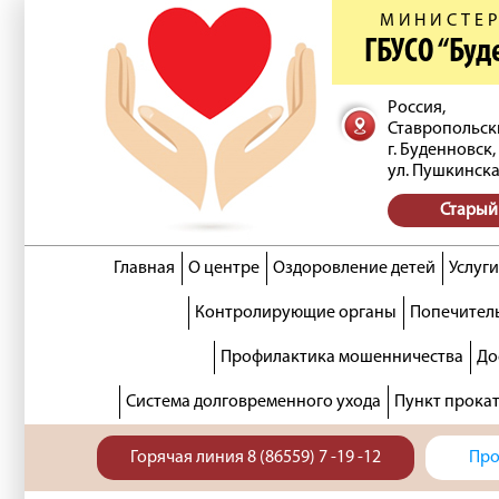
МИНИСТЕР
ГБУСО “Бу
Россия,
Ставропольск
г. Буденновск,
ул. Пушкинска
Старый
Главная
О центре
Оздоровление детей
Услуги
Контролирующие органы
Попечитель
Профилактика мошенничества
До
Система долговременного ухода
Пункт прока
Горячая линия 8 (86559) 7 -19 -12
Про