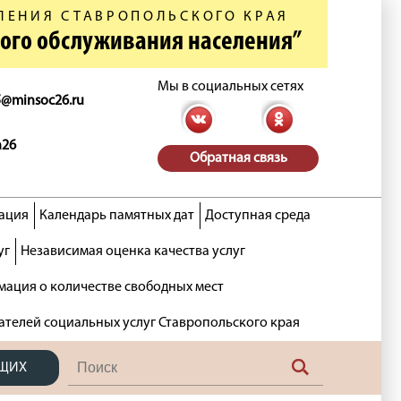
ЛЕНИЯ СТАВРОПОЛЬСКОГО КРАЯ
ного обслуживания населения”
Мы в социальных сетях
5@minsoc26.ru
n26
Обратная связь
ация
Календарь памятных дат
Доступная среда
уг
Независимая оценка качества услуг
ация о количестве свободных мест
ателей социальных услуг Ставропольского края
ЯЩИХ