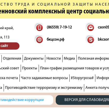
СТВО ТРУДА И СОЦИАЛЬНОЙ ЗАЩИТЫ НАСЕ
денновский комплексный центр социаль
(86559) 7-19-12
cson0
ий край,
я, 113
бкцсон.рф
bkcso
 сайт
Отделения
Документы
Новости
Медиа
Полезная информ
ский совет
Проекты
План-график размещения товаров и усл
ска почета
Часто задаваемые вопросы
#Stopугроза#
Информ
та
Противодействие терроризму и экстремизму
Анкета получ
тиводействие коррупции
ВЕРСИЯ ДЛЯ СЛАБОВИД