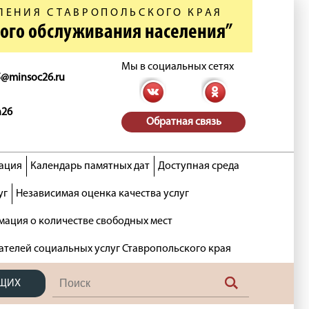
ЛЕНИЯ СТАВРОПОЛЬСКОГО КРАЯ
ного обслуживания населения”
Мы в социальных сетях
5@minsoc26.ru
n26
Обратная связь
ация
Календарь памятных дат
Доступная среда
уг
Независимая оценка качества услуг
ация о количестве свободных мест
ателей социальных услуг Ставропольского края
ЯЩИХ