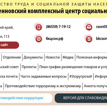
СТВО ТРУДА И СОЦИАЛЬНОЙ ЗАЩИТЫ НАСЕ
денновский комплексный центр социаль
(86559) 7-19-12
cson0
ий край,
я, 113
бкцсон.рф
bkcso
 сайт
Отделения
Документы
Новости
Медиа
Полезная информ
ский совет
Проекты
План-график размещения товаров и усл
ска почета
Часто задаваемые вопросы
#Stopугроза#
Информ
та
Противодействие терроризму и экстремизму
Анкета получ
тиводействие коррупции
ВЕРСИЯ ДЛЯ СЛАБОВИД