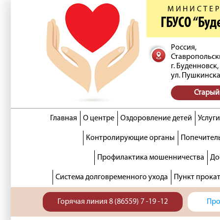
МИНИСТЕР
ГБУСО “Бу
Россия,
Ставропольск
г. Буденновск,
ул. Пушкинска
Старый
Главная
О центре
Оздоровление детей
Услуги
Контролирующие органы
Попечитель
Профилактика мошенничества
До
Система долговременного ухода
Пункт прока
Горячая линия 8 (86559) 7 -19 -12
Про