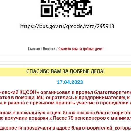
Главная
/
Новости
/
Спасибо вам за добрые дела!
СПАСИБО ВАМ ЗА ДОБРЫЕ ДЕЛА!
17.04.2023
дённовский КЦСОН» организовал и провел благотворит
ются в помощи. Мы обратились к предпринимателям, к 
а и района с призывом принять участие в проведении 
м в пасхальную акцию была оказана благотворител
 же получили подарки к Пасхе 79 пенсионеров с минима
арности прозвучали в адрес благотворителей, которы