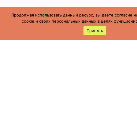
Продолжая использовать данный ресурс, вы даете согласие н
cookie и своих персональных данных в целях функционир
Принять
Россия, Ставропольский край, г.
Буденновск,
ул. Пушкинская, 113
(86559) 7-19-12
cson05@minsoc26.ru
бкцсон.рф