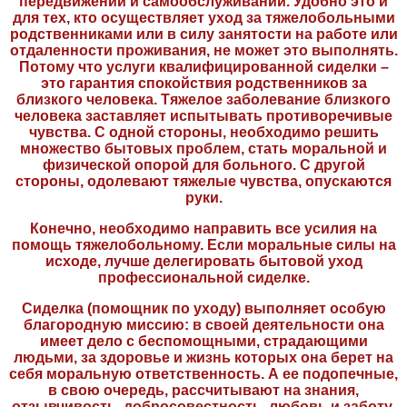
передвижении и самообслуживании. Удобно это и
для тех, кто осуществляет уход за тяжелобольными
родственниками или в силу занятости на работе или
отдаленности проживания, не может это выполнять.
Потому что услуги квалифицированной сиделки –
это гарантия спокойствия родственников за
близкого человека. Тяжелое заболевание близкого
человека заставляет испытывать противоречивые
чувства. С одной стороны, необходимо решить
множество бытовых проблем, стать моральной и
физической опорой для больного. С другой
стороны, одолевают тяжелые чувства, опускаются
руки.
Конечно, необходимо направить все усилия на
помощь тяжелобольному. Если моральные силы на
исходе, лучше делегировать бытовой уход
профессиональной сиделке.
Сиделка (помощник по уходу) выполняет особую
благородную миссию: в своей деятельности она
имеет дело с беспомощными, страдающими
людьми, за здоровье и жизнь которых она берет на
себя моральную ответственность. А ее подопечные,
в свою очередь, рассчитывают на знания,
отзывчивость, добросовестность, любовь и заботу.