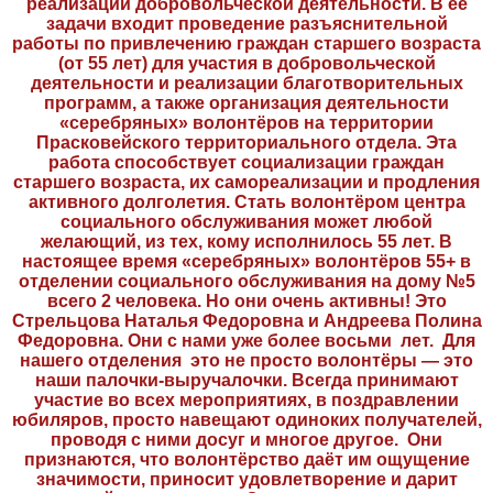
реализации добровольческой деятельности. В её
задачи входит проведение разъяснительной
работы по привлечению граждан старшего возраста
(от 55 лет) для участия в добровольческой
деятельности и реализации благотворительных
программ, а также организация деятельности
«серебряных» волонтёров на территории
Прасковейского территориального отдела. Эта
работа способствует социализации граждан
старшего возраста, их самореализации и продления
активного долголетия. Стать волонтёром центра
социального обслуживания может любой
желающий, из тех, кому исполнилось 55 лет. В
настоящее время «серебряных» волонтёров 55+ в
отделении социального обслуживания на дому №5
всего 2 человека. Но они очень активны! Это
Стрельцова Наталья Федоровна и Андреева Полина
Федоровна. Они с нами уже более восьми лет. Для
нашего отделения это не просто волонтёры — это
наши палочки-выручалочки. Всегда принимают
участие во всех мероприятиях, в поздравлении
юбиляров, просто навещают одиноких получателей,
проводя с ними досуг и многое другое. Они
признаются, что волонтёрство даёт им ощущение
значимости, приносит удовлетворение и дарит