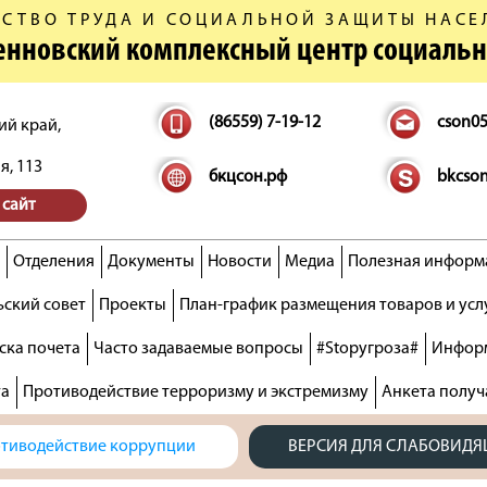
СТВО ТРУДА И СОЦИАЛЬНОЙ ЗАЩИТЫ НАСЕ
денновский комплексный центр социаль
(86559) 7-19-12
cson0
ий край,
я, 113
бкцсон.рф
bkcso
 сайт
Отделения
Документы
Новости
Медиа
Полезная информ
ский совет
Проекты
План-график размещения товаров и усл
ска почета
Часто задаваемые вопросы
#Stopугроза#
Информ
та
Противодействие терроризму и экстремизму
Анкета получ
тиводействие коррупции
ВЕРСИЯ ДЛЯ СЛАБОВИД