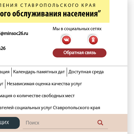
ЛЕНИЯ СТАВРОПОЛЬСКОГО КРАЯ
ного обслуживания населения”
Мы в социальных сетях
5@minsoc26.ru
n26
Обратная связь
ация
Календарь памятных дат
Доступная среда
уг
Независимая оценка качества услуг
ация о количестве свободных мест
ателей социальных услуг Ставропольского края
ЯЩИХ