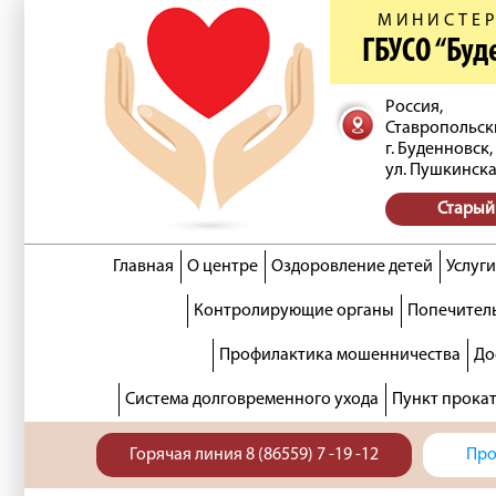
МИНИСТЕР
ГБУСО “Бу
Россия,
Ставропольск
г. Буденновск,
ул. Пушкинска
Старый
Главная
О центре
Оздоровление детей
Услуги
Контролирующие органы
Попечитель
Профилактика мошенничества
До
Система долговременного ухода
Пункт прока
Горячая линия 8 (86559) 7 -19 -12
Про