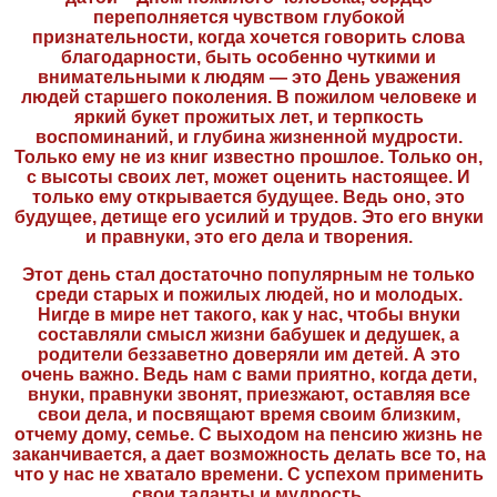
переполняется чувством глубокой
признательности, когда хочется говорить слова
благодарности, быть особенно чуткими и
внимательными к людям — это День уважения
людей старшего поколения. В пожилом человеке и
яркий букет прожитых лет, и терпкость
воспоминаний, и глубина жизненной мудрости.
Только ему не из книг известно прошлое. Только он,
с высоты своих лет, может оценить настоящее. И
только ему открывается будущее. Ведь оно, это
будущее, детище его усилий и трудов. Это его внуки
и правнуки, это его дела и творения.
Этот день стал достаточно популярным не только
среди старых и пожилых людей, но и молодых.
Нигде в мире нет такого, как у нас, чтобы внуки
составляли смысл жизни бабушек и дедушек, а
родители беззаветно доверяли им детей. А это
очень важно. Ведь нам с вами приятно, когда дети,
внуки, правнуки звонят, приезжают, оставляя все
свои дела, и посвящают время своим близким,
отчему дому, семье. С выходом на пенсию жизнь не
заканчивается, а дает возможность делать все то, на
что у нас не хватало времени. С успехом применить
свои таланты и мудрость.