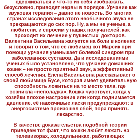
сдерживаться и что-то из себя изображать,
безусловно, приводят нервы в порядок. Урчание как
звуковая терапия – давно не новость. Во многих
странах исследования этого необычного звука не
прекращаются до сих пор. Ну, а мы не ученые, а
любители, и спросим у наших получателей, как
проходит их лечение у пушистых докторов.
Валентина Васильевна жалуется на боли в коленях
и говорит о том, что её любимец кот Марсик при
помощи урчания уменьшает болевой синдром при
заболеваниях суставов. Да и исследованиями
ученых было установлено, что урчание домашних
кошек – не просто приятный звук, а эффективный
способ лечения. Елена Васильевна рассказывает о
своей любимице Бусе, которая имеет удивительную
способность ложиться на то место тела, где
возникла «неполадка». Кошка чувствует, когда у
хозяйки плохое настроение или когда поднимается
давление, её навязчивые ласки предупреждают: в
энергосистеме произошел сбой, пора принять
лекарство.
В качестве доказательства подобной теории
приведем тот факт, что кошки любят лежать на
телевизорах, холодильниках, работающих