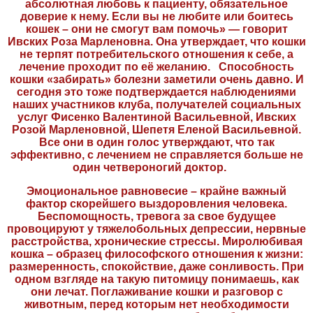
абсолютная любовь к пациенту, обязательное
доверие к нему. Если вы не любите или боитесь
кошек – они не смогут вам помочь» — говорит
Ивских Роза Марленовна. Она утверждает, что кошки
не терпят потребительского отношения к себе, а
лечение проходит по её желанию. Способность
кошки «забирать» болезни заметили очень давно. И
сегодня это тоже подтверждается наблюдениями
наших участников клуба, получателей социальных
услуг Фисенко Валентиной Васильевной, Ивских
Розой Марленовной, Шепетя Еленой Васильевной.
Все они в один голос утверждают, что так
эффективно, с лечением не справляется больше не
один четвероногий доктор.
Эмоциональное равновесие – крайне важный
фактор скорейшего выздоровления человека.
Беспомощность, тревога за свое будущее
провоцируют у тяжелобольных депрессии, нервные
расстройства, хронические стрессы. Миролюбивая
кошка – образец философского отношения к жизни:
размеренность, спокойствие, даже сонливость. При
одном взгляде на такую питомицу понимаешь, как
они лечат. Поглаживание кошки и разговор с
животным, перед которым нет необходимости