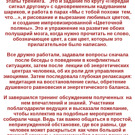
этапы тренинга. Это и задание по кругу «Передай
сигнал другому» с одновременным надуванием
шариков, и работа в парах «Мы с тобой похожи тем,
что…», и рисование и вырезание любимых цветов,
и создание импровизированной «Цветочной
поляны». Это и упражнение на развитие обоих
полушарий мозга, когда нужно прочитать не слово,
обозначающее цвет, а сам цвет, которым это
прилагательное было написано.
Все дружно работали, задавали вопросы сначала
после беседы о поведении в конфликтных
ситуациях, затем после лекции об энергетических
центрах человека, об их роли для управления
эмоциями. Затем последовала глубокая релаксация:
медитация на восстановление силы, обретение
душевного равновесия и энергетического баланса.
И завершился тренинг обсуждением полученных на
нем впечатлений и знаний. Участники
поблагодарили ведущих и высказали пожелание,
чтобы коллектив на подобные мероприятия
собирали чаще. Ведь так важно общаться в простой,
непринужденной обстановке, где все равны, где
человек может раскрыться как член большой и