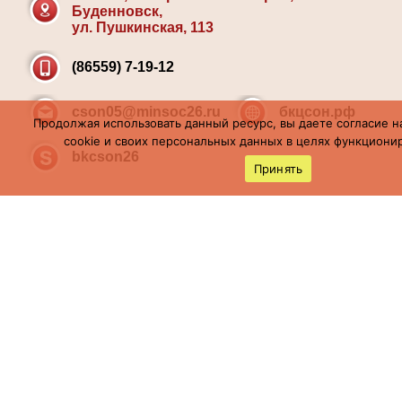
Буденновск,
ул. Пушкинская, 113
(86559) 7-19-12
cson05@minsoc26.ru
бкцсон.рф
Продолжая использовать данный ресурс, вы даете согласие н
cookie и своих персональных данных в целях функционир
bkcson26
Принять
Мы в социальных сетях
Политика
конфиденциальности
Политика обработки
персональных данных
Карта сайта