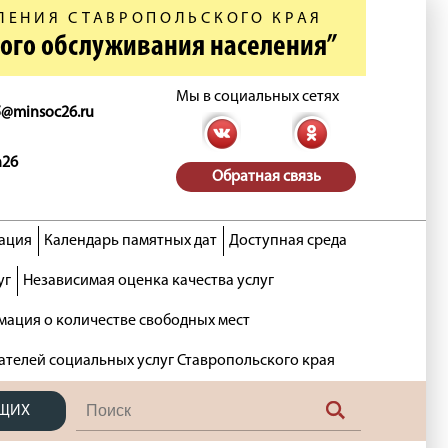
ЛЕНИЯ СТАВРОПОЛЬСКОГО КРАЯ
ного обслуживания населения”
Мы в социальных сетях
5@minsoc26.ru
n26
Обратная связь
ация
Календарь памятных дат
Доступная среда
уг
Независимая оценка качества услуг
ация о количестве свободных мест
ателей социальных услуг Ставропольского края
ЯЩИХ