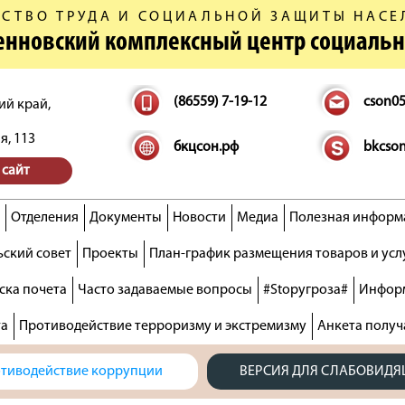
СТВО ТРУДА И СОЦИАЛЬНОЙ ЗАЩИТЫ НАСЕ
денновский комплексный центр социаль
(86559) 7-19-12
cson0
ий край,
я, 113
бкцсон.рф
bkcso
 сайт
Отделения
Документы
Новости
Медиа
Полезная информ
ский совет
Проекты
План-график размещения товаров и усл
ска почета
Часто задаваемые вопросы
#Stopугроза#
Информ
та
Противодействие терроризму и экстремизму
Анкета получ
тиводействие коррупции
ВЕРСИЯ ДЛЯ СЛАБОВИД