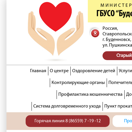
МИНИСТЕР
ГБУСО “Бу
Россия,
Ставропольск
г. Буденновск,
ул. Пушкинска
Старый
Главная
О центре
Оздоровление детей
Услуги
Контролирующие органы
Попечитель
Профилактика мошенничества
До
Система долговременного ухода
Пункт прока
Горячая линия 8 (86559) 7 -19 -12
Про