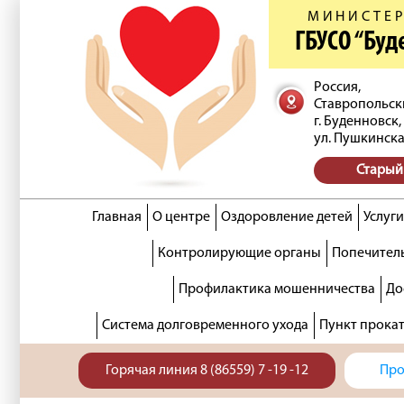
МИНИСТЕР
ГБУСО “Бу
Россия,
Ставропольск
г. Буденновск,
ул. Пушкинска
Старый
Главная
О центре
Оздоровление детей
Услуги
Контролирующие органы
Попечитель
Профилактика мошенничества
До
Система долговременного ухода
Пункт прока
Горячая линия 8 (86559) 7 -19 -12
Про