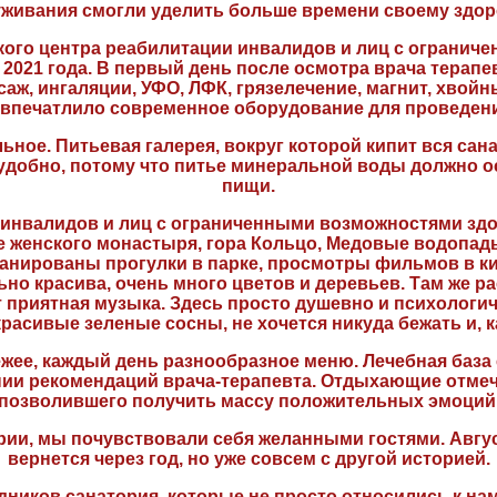
живания смогли уделить больше времени своему здо
кого центра реабилитации инвалидов и лиц с ограни
ля 2021 года. В первый день после осмотра врача тера
ж, ингаляции, УФО, ЛФК, грязелечение, магнит, хвойн
 впечатлило современное оборудование для проведен
ное. Питьевая галерея, вокруг которой кипит вся сан
 удобно, потому что питье минеральной воды должно 
пищи.
и инвалидов и лиц с ограниченными возможностями зд
 женского монастыря, гора Кольцо, Медовые водопады,
ланированы прогулки в парке, просмотры фильмов в ки
но красива, очень много цветов и деревьев. Там же 
т приятная музыка. Здесь просто душевно и психологи
расивые зеленые сосны, не хочется никуда бежать и, к
ежее, каждый день разнообразное меню. Лечебная баз
нии рекомендаций врача-терапевта. Отдыхающие отмеч
позволившего получить массу положительных эмоций
рии, мы почувствовали себя желанными гостями. Авгус
вернется через год, но уже совсем с другой историей.
ников санатория, которые не просто относились к нам