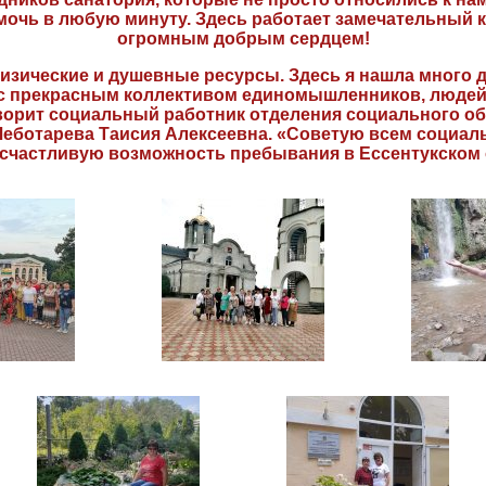
очь в любую минуту. Здесь работает замечательный к
огромным добрым сердцем!
изические и душевные ресурсы. Здесь я нашла много д
а с прекрасным коллективом единомышленников, людей
оворит социальный работник отделения социального 
Чеботарева Таисия Алексеевна. «Советую всем социал
 счастливую возможность пребывания в Ессентукском