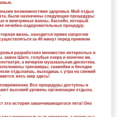
ровью.
ченными возможностями здоровья. Мой отдых
певта, были назначены следующие процедуры:
ые и жемчужные ванны, бассейн, который
ия лечебно-оздоровительных процедур.
аторная жизнь, находится прямо напротив
осуществляться за 40 минут перед приемом
оровья разработано множество интересных и
 замок Шато, голубые озера и конечно же,
нотеатре, а вечером музыкальная дискотека.
расположены тренажеры, скамейки и беседки
чески отдыхаешь, выходишь с утра на свежий
ажется, весь мир здесь!
а современная. Все процедуры доступны и
ают высокий уровень организации отдыха,
.
т это история заканчивающегося лета! Оно
 как к потенциальным клиентам, а готовые с