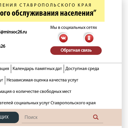
ЛЕНИЯ СТАВРОПОЛЬСКОГО КРАЯ
ного обслуживания населения”
Мы в социальных сетях
5@minsoc26.ru
n26
Обратная связь
ация
Календарь памятных дат
Доступная среда
уг
Независимая оценка качества услуг
ация о количестве свободных мест
ателей социальных услуг Ставропольского края
ЯЩИХ