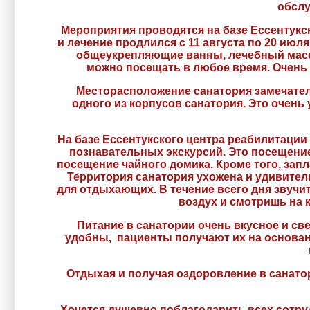
обслу
Мероприятия проводятся на базе Ессентукс
и лечение продлился с 11 августа по 20 ию
общеукрепляющие ванны, лечебный масса
можно посещать в любое время. Очень
Месторасположение санатория замечатель
одного из корпусов санатория. Это очень
На базе Ессентукского центра реабилитаци
познавательных экскурсий. Это посещение
посещение чайного домика. Кроме того, зап
Территория санатория ухожена и удивитель
для отдыхающих. В течение всего дня звучи
воздух и смотришь на к
Питание в санатории очень вкусное и св
удобны, пациенты получают их на основа
Отдыхая и получая оздоровление в санато
Хочется душевно поблагодарить всех сотруд