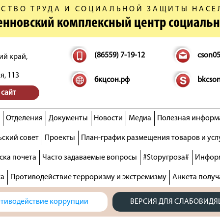
СТВО ТРУДА И СОЦИАЛЬНОЙ ЗАЩИТЫ НАСЕ
денновский комплексный центр социаль
(86559) 7-19-12
cson0
ий край,
я, 113
бкцсон.рф
bkcso
 сайт
Отделения
Документы
Новости
Медиа
Полезная информ
ский совет
Проекты
План-график размещения товаров и усл
ска почета
Часто задаваемые вопросы
#Stopугроза#
Информ
та
Противодействие терроризму и экстремизму
Анкета получ
тиводействие коррупции
ВЕРСИЯ ДЛЯ СЛАБОВИД