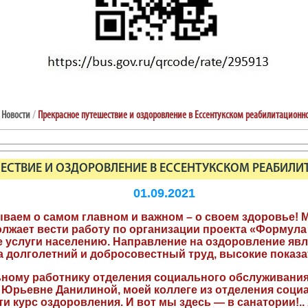
Новости
/
Прекрасное путешествие и оздоровление в Ессентукском реабилитационн
ЕСТВИЕ И ОЗДОРОВЛЕНИЕ В ЕССЕНТУКСКОМ РЕАБИЛ
01.09.2021
ываем о самом главном и важном – о своем здоровье!
лжает вести работу по организации проекта «Формул
 услуги населению. Направление на оздоровление яв
а долголетний и добросовестный труд, высокие показат
льному работнику отделения социального обслуживан
 Юрьевне Данилиной, моей коллеге из отделения соц
и курс оздоровления. И вот мы здесь — в санатории!..