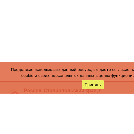
Продолжая использовать данный ресурс, вы даете согласие н
cookie и своих персональных данных в целях функционир
Принять
Россия, Ставропольский край, г.
Буденновск,
ул. Пушкинская, 113
(86559) 7-19-12
cson05@minsoc26.ru
бкцсон.рф