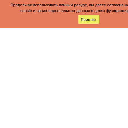
Продолжая использовать данный ресурс, вы даете согласие н
cookie и своих персональных данных в целях функционир
Принять
Россия, Ставропольский край, г.
Буденновск,
ул. Пушкинская, 113
(86559) 7-19-12
cson05@minsoc26.ru
бкцсон.рф
bkcson26
Мы в социальных сетях