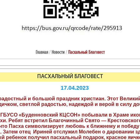
Главная
/
Новости
/
Пасхальный Благовест
ПАСХАЛЬНЫЙ БЛАГОВЕСТ
17.04.2023
адостный и большой праздник христиан. Этот Великий
ичком, светлой радостью, надеждой и верой в силу до
ГБУСО «Буденновский КЦСОН» побывали в Храме икон
хи. Ребят встретил Благочинный Свято — Крестовского
 что Пасха символизирует любовь к ближнему и победу 
 Затем отец Ириней отслужил Молебен о даровании зд
 ребенок получил пасхальный подарок, красное яичко