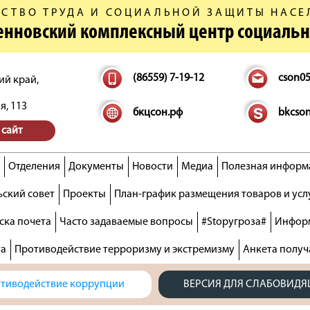
СТВО ТРУДА И СОЦИАЛЬНОЙ ЗАЩИТЫ НАСЕ
денновский комплексный центр социаль
(86559) 7-19-12
cson0
ий край,
я, 113
бкцсон.рф
bkcso
 сайт
Отделения
Документы
Новости
Медиа
Полезная информ
ский совет
Проекты
План-график размещения товаров и усл
ска почета
Часто задаваемые вопросы
#Stopугроза#
Информ
та
Противодействие терроризму и экстремизму
Анкета получ
тиводействие коррупции
ВЕРСИЯ ДЛЯ СЛАБОВИД