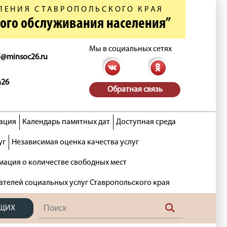
ЛЕНИЯ СТАВРОПОЛЬСКОГО КРАЯ
ного обслуживания населения”
Мы в социальных сетях
5@minsoc26.ru
n26
Обратная связь
ация
Календарь памятных дат
Доступная среда
уг
Независимая оценка качества услуг
ация о количестве свободных мест
ателей социальных услуг Ставропольского края
ЯЩИХ