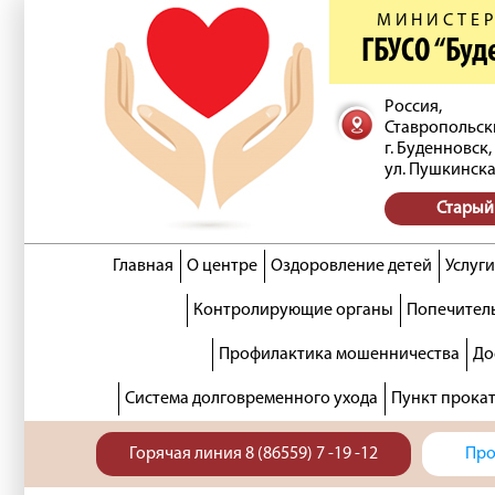
МИНИСТЕР
ГБУСО “Бу
Россия,
Ставропольск
г. Буденновск,
ул. Пушкинска
Старый
Главная
О центре
Оздоровление детей
Услуги
Контролирующие органы
Попечитель
Профилактика мошенничества
До
Система долговременного ухода
Пункт прока
Горячая линия 8 (86559) 7 -19 -12
Про