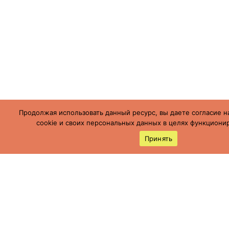
Продолжая использовать данный ресурс, вы даете согласие н
cookie и своих персональных данных в целях функционир
Принять
Россия, Ставропольский край, г.
Буденновск,