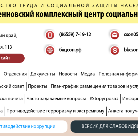
СТВО ТРУДА И СОЦИАЛЬНОЙ ЗАЩИТЫ НАСЕ
денновский комплексный центр социаль
(86559) 7-19-12
cson0
ий край,
я, 113
бкцсон.рф
bkcso
 сайт
Отделения
Документы
Новости
Медиа
Полезная информ
ский совет
Проекты
План-график размещения товаров и усл
ска почета
Часто задаваемые вопросы
#Stopугроза#
Информ
та
Противодействие терроризму и экстремизму
Анкета получ
тиводействие коррупции
ВЕРСИЯ ДЛЯ СЛАБОВИД