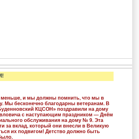
М!
 меньше, и мы должны помнить, что мы в
у. Мы бесконечно благодарны ветеранам. В
Буденновский КЦСОН» поздравили на дому
авловича с наступающим праздником — Днём
иального обслуживания на дому № 9. Эта
и за вклад, который они внесли в Великую
ться их подвигом! Детство должно быть
было.