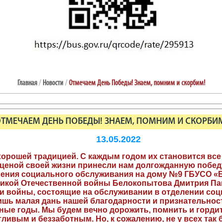
Главная
/
Новости
/
Отмечаем День Победы! Знаем, помним и скорбим!
ТМЕЧАЕМ ДЕНЬ ПОБЕДЫ! ЗНАЕМ, ПОМНИМ И СКОРБИ
13.05.2022
хорошей традицией. С каждым годом их становится все
ценой своей жизни принесли нам долгожданную побед
ления социального обслуживания на дому №9 ГБУСО «
ликой Отечественной войны Белокопытова Дмитрия П
 войны, состоящие на обслуживании в отделении соц
ишь малая дань нашей благодарности и признательност
нные годы. Мы будем вечно дорожить, помнить и горди
тливым и беззаботным. Но, к сожалению, не у всех так 