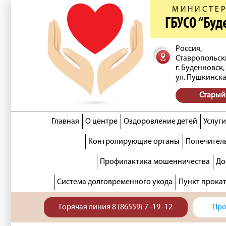
МИНИСТЕР
ГБУСО “Бу
Россия,
Ставропольск
г. Буденновск,
ул. Пушкинска
Старый
Главная
О центре
Оздоровление детей
Услуги
Контролирующие органы
Попечитель
Профилактика мошенничества
До
Система долговременного ухода
Пункт прока
Горячая линия 8 (86559) 7 -19 -12
Про