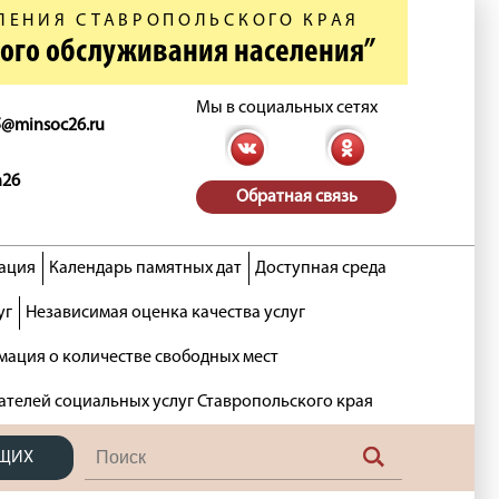
ЛЕНИЯ СТАВРОПОЛЬСКОГО КРАЯ
ного обслуживания населения”
Мы в социальных сетях
5@minsoc26.ru
n26
Обратная связь
ация
Календарь памятных дат
Доступная среда
уг
Независимая оценка качества услуг
ация о количестве свободных мест
ателей социальных услуг Ставропольского края
ЯЩИХ