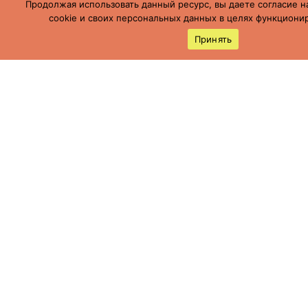
Продолжая использовать данный ресурс, вы даете согласие н
cookie и своих персональных данных в целях функционир
Принять
Россия, Ставропольский край, г.
Буденновск,
ул. Пушкинская, 113
(86559) 7-19-12
cson05@minsoc26.ru
бкцсон.рф
bkcson26
Мы в социальных сетях
Политика