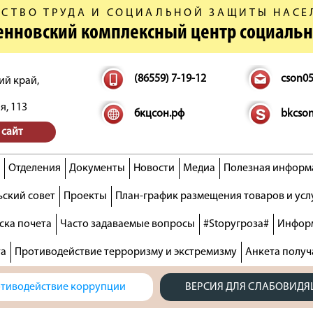
СТВО ТРУДА И СОЦИАЛЬНОЙ ЗАЩИТЫ НАСЕ
денновский комплексный центр социаль
(86559) 7-19-12
cson0
ий край,
я, 113
бкцсон.рф
bkcso
 сайт
Отделения
Документы
Новости
Медиа
Полезная информ
ский совет
Проекты
План-график размещения товаров и усл
ска почета
Часто задаваемые вопросы
#Stopугроза#
Информ
та
Противодействие терроризму и экстремизму
Анкета получ
тиводействие коррупции
ВЕРСИЯ ДЛЯ СЛАБОВИД