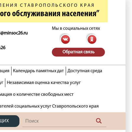
ЛЕНИЯ СТАВРОПОЛЬСКОГО КРАЯ
ного обслуживания населения”
Мы в социальных сетях
5@minsoc26.ru
n26
Обратная связь
ация
Календарь памятных дат
Доступная среда
уг
Независимая оценка качества услуг
ация о количестве свободных мест
ателей социальных услуг Ставропольского края
ЯЩИХ