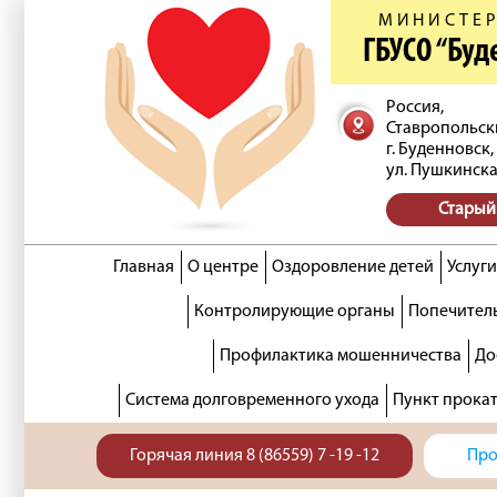
МИНИСТЕР
ГБУСО “Бу
Россия,
Ставропольск
г. Буденновск,
ул. Пушкинска
Старый
Главная
О центре
Оздоровление детей
Услуги
Контролирующие органы
Попечитель
Профилактика мошенничества
До
Система долговременного ухода
Пункт прока
Горячая линия 8 (86559) 7 -19 -12
Про