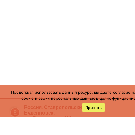
Продолжая использовать данный ресурс, вы даете согласие н
cookie и своих персональных данных в целях функционир
Россия, Ставропольский край, г.
Принять
Буденновск,
ул. Пушкинская, 113
(86559) 7-19-12