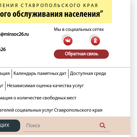
ЛЕНИЯ СТАВРОПОЛЬСКОГО КРАЯ
ного обслуживания населения”
Мы в социальных сетях
5@minsoc26.ru
n26
Обратная связь
ация
Календарь памятных дат
Доступная среда
уг
Независимая оценка качества услуг
ация о количестве свободных мест
ателей социальных услуг Ставропольского края
ЯЩИХ