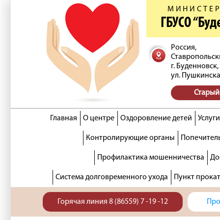
МИНИСТЕР
ГБУСО “Бу
Россия,
Ставропольск
г. Буденновск,
ул. Пушкинска
Старый
Главная
О центре
Оздоровление детей
Услуги
Контролирующие органы
Попечитель
Профилактика мошенничества
До
Система долговременного ухода
Пункт прока
Горячая линия 8 (86559) 7 -19 -12
Про