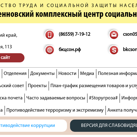
СТВО ТРУДА И СОЦИАЛЬНОЙ ЗАЩИТЫ НАСЕ
денновский комплексный центр социаль
(86559) 7-19-12
cson0
ий край,
я, 113
бкцсон.рф
bkcso
 сайт
Отделения
Документы
Новости
Медиа
Полезная информ
ский совет
Проекты
План-график размещения товаров и усл
ска почета
Часто задаваемые вопросы
#Stopугроза#
Информ
та
Противодействие терроризму и экстремизму
Анкета получ
тиводействие коррупции
ВЕРСИЯ ДЛЯ СЛАБОВИД