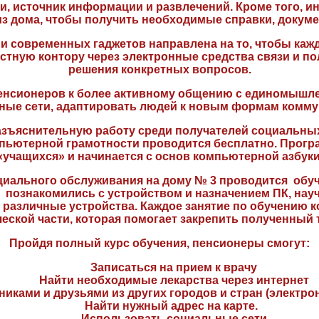
, источник информации и развлечений. Кроме того, и
из дома, чтобы получить необходимые справки, докуме
овременных гаджетов направлена на то, чтобы кажд
астную контору через электронные средства связи и 
решения конкретных вопросов.
ионеров к более активному общению с единомышлен
ные сети, адаптировать людей к новым формам комму
снительную работу среди получателей социальных 
пьютерной грамотности проводится бесплатно. Прогр
«учащихся» и начинается с основ компьютерной азбуки
ального обслуживания на дому № 3 проводится обуч
 познакомились с устройством и назначением ПК, нау
 различные устройства. Каждое занятие по обучению 
ческой части, которая помогает закрепить полученный
Пройдя полный курс обучения, пенсионеры смогут:
Записаться на прием к врачу
Найти необходимые лекарства через интернет
иками и друзьями из других городов и стран (электрон
Найти нужный адрес на карте.
Использовать социальные сети