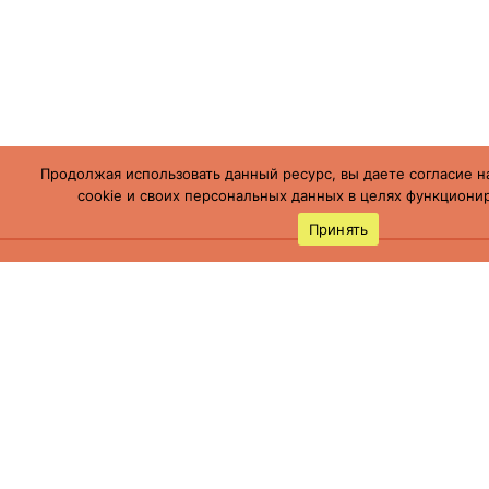
Продолжая использовать данный ресурс, вы даете согласие н
cookie и своих персональных данных в целях функционир
Принять
Россия, Ставропольский край, г.
Буденновск,
ул. Пушкинская, 113
(86559) 7-19-12
cson05@minsoc26.ru
бкцсон.рф
bkcson26