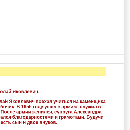
колай Яковлевич.
лай Яковлевич поехал учиться на каменщика
абочих. В 1956 году ушел в армию, служил в
. После армии женился, супруга Александра
дался благодарностями и грамотами. Будучи
есть сын и двое внуков.