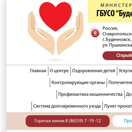
МИНИСТЕР
ГБУСО “Бу
Россия,
Ставропольск
г. Буденновск,
ул. Пушкинска
Старый
Главная
О центре
Оздоровление детей
Услуги
Контролирующие органы
Попечитель
Профилактика мошенничества
До
Система долговременного ухода
Пункт прока
Горячая линия 8 (86559) 7 -19 -12
Про