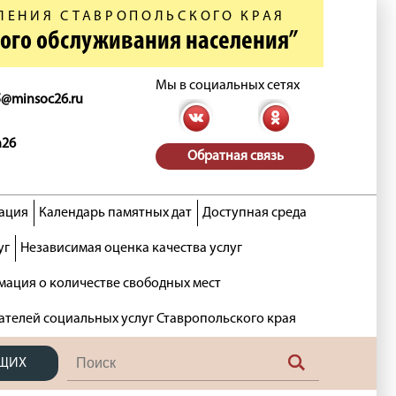
ЛЕНИЯ СТАВРОПОЛЬСКОГО КРАЯ
ного обслуживания населения”
Мы в социальных сетях
5@minsoc26.ru
n26
Обратная связь
ация
Календарь памятных дат
Доступная среда
уг
Независимая оценка качества услуг
ация о количестве свободных мест
ателей социальных услуг Ставропольского края
ЯЩИХ