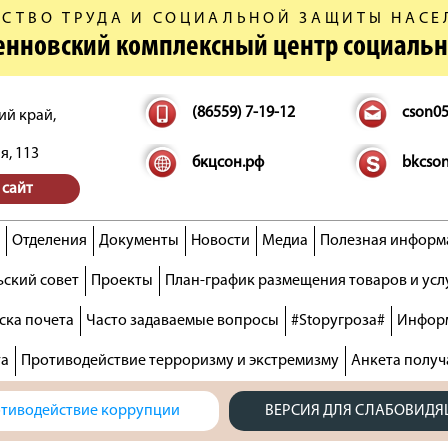
СТВО ТРУДА И СОЦИАЛЬНОЙ ЗАЩИТЫ НАСЕ
денновский комплексный центр социаль
(86559) 7-19-12
cson0
ий край,
я, 113
бкцсон.рф
bkcso
 сайт
Отделения
Документы
Новости
Медиа
Полезная информ
ский совет
Проекты
План-график размещения товаров и усл
ска почета
Часто задаваемые вопросы
#Stopугроза#
Информ
та
Противодействие терроризму и экстремизму
Анкета получ
тиводействие коррупции
ВЕРСИЯ ДЛЯ СЛАБОВИД