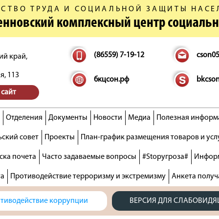
СТВО ТРУДА И СОЦИАЛЬНОЙ ЗАЩИТЫ НАСЕ
денновский комплексный центр социаль
(86559) 7-19-12
cson0
ий край,
я, 113
бкцсон.рф
bkcso
 сайт
Отделения
Документы
Новости
Медиа
Полезная информ
ский совет
Проекты
План-график размещения товаров и усл
ска почета
Часто задаваемые вопросы
#Stopугроза#
Информ
та
Противодействие терроризму и экстремизму
Анкета получ
тиводействие коррупции
ВЕРСИЯ ДЛЯ СЛАБОВИД