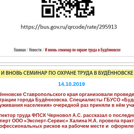
Главная
/
Новости
/
И вновь семинар по охране труда в Будённовске
И ВНОВЬ СЕМИНАР ПО ОХРАНЕ ТРУДА В БУДЁННОВСКЕ
14.10.2019
нновске Ставропольского края организовали проведе
нистрации города Будённовска. Специалисты ГБУСО «Бу
уживания населения» очередной раз приняли в нём уча
пектор труда ФПСК Черновол А.С. рассказал о последн
сперт ООО «Эксперт-Сервис» Халина Н.А. провела прак
рофессиональных рисков на рабочем месте и оформле