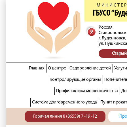
МИНИСТЕР
ГБУСО “Бу
Россия,
Ставропольск
г. Буденновск,
ул. Пушкинска
Старый
Главная
О центре
Оздоровление детей
Услуги
Контролирующие органы
Попечитель
Профилактика мошенничества
До
Система долговременного ухода
Пункт прока
Горячая линия 8 (86559) 7 -19 -12
Про