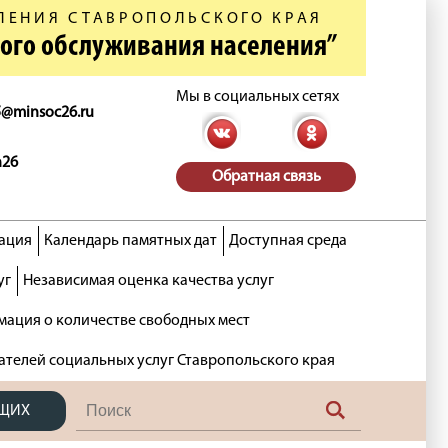
ЛЕНИЯ СТАВРОПОЛЬСКОГО КРАЯ
ного обслуживания населения”
Мы в социальных сетях
5@minsoc26.ru
n26
Обратная связь
ация
Календарь памятных дат
Доступная среда
уг
Независимая оценка качества услуг
ация о количестве свободных мест
ателей социальных услуг Ставропольского края
ЯЩИХ