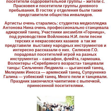
посетители оздоровительной группы – жители с.
Прасковея и посетители группы дневного
пребывания. В гостях у отделения были также
представители общества инвалидов.
Артисты очень старались: студентка медколледжа
Антонова Нина очень профессионально станцевала
аджарский танец. Участники ансамбля «Горница»,
под руководством Войлокова Н.И. пели песни
терских и некрасовских казаков а так же
представили выставку народных инструментов и
интересно рассказали о них. Силюков Г.О.
порадовал посетителей игрой на разных
инструментах – саксафон, флейта, гармошка.
Волонтеры «Серебряного возраста» танцевали
танцы: Сильченко Людмила — цыганский танец,
Мелкумян Инесса — армянский танец, Супруненко
Галина — узбекский танец. Много пели и танцевали.
Праздник закончился чаепитием с выпечкой,
принесенной посетителями.