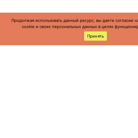
Продолжая использовать данный ресурс, вы даете согласие н
cookie и своих персональных данных в целях функционир
Принять
Россия, Ставропольский край, г.
Буденновск,
ул. Пушкинская, 113
(86559) 7-19-12
cson05@minsoc26.ru
бкцсон.рф
bkcson26
Мы в социальных сетях