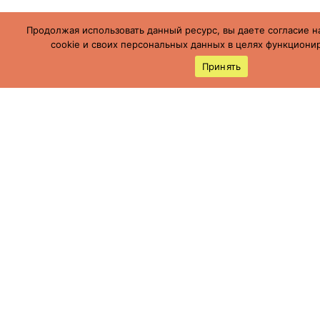
Продолжая использовать данный ресурс, вы даете согласие н
cookie и своих персональных данных в целях функционир
Принять
Россия, Ставропольский край, г.
Буденновск,
ул. Пушкинская, 113
(86559) 7-19-12
cson05@minsoc26.ru
бкцсон.рф
bkcson26
Мы в социальных сетях