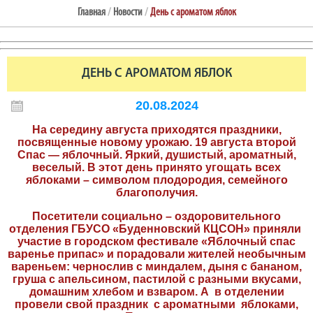
Главная
/
Новости
/
День с ароматом яблок
ДЕНЬ С АРОМАТОМ ЯБЛОК
20.08.2024
На середину августа приходятся праздники,
посвященные новому урожаю. 19 августа второй
Спас — яблочный. Яркий, душистый, ароматный,
веселый. В этот день принято угощать всех
яблоками – символом плодородия, семейного
благополучия.
Посетители социально – оздоровительного
отделения ГБУСО «Буденновский КЦСОН» приняли
участие в городском фестивале «Яблочный спас
варенье припас» и порадовали жителей необычным
вареньем: чернослив с миндалем, дыня с бананом,
груша с апельсином, пастилой с разными вкусами,
домашним хлебом и взваром. А в отделении
провели свой праздник с ароматными яблоками,