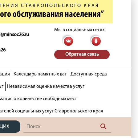
ЛЕНИЯ СТАВРОПОЛЬСКОГО КРАЯ
ного обслуживания населения”
Мы в социальных сетях
5@minsoc26.ru
n26
Обратная связь
ация
Календарь памятных дат
Доступная среда
уг
Независимая оценка качества услуг
ация о количестве свободных мест
ателей социальных услуг Ставропольского края
ЯЩИХ