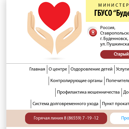
МИНИСТЕР
ГБУСО “Бу
Россия,
Ставропольск
г. Буденновск,
ул. Пушкинска
Старый
Главная
О центре
Оздоровление детей
Услуги
Контролирующие органы
Попечитель
Профилактика мошенничества
До
Система долговременного ухода
Пункт прока
Горячая линия 8 (86559) 7 -19 -12
Про