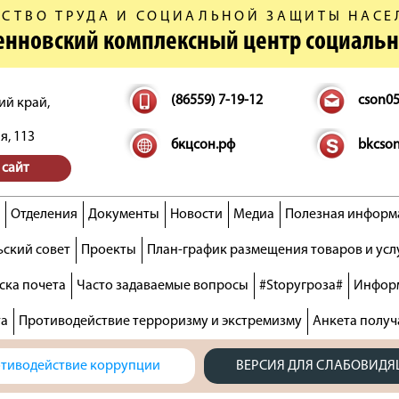
СТВО ТРУДА И СОЦИАЛЬНОЙ ЗАЩИТЫ НАСЕ
денновский комплексный центр социаль
(86559) 7-19-12
cson0
ий край,
я, 113
бкцсон.рф
bkcso
 сайт
Отделения
Документы
Новости
Медиа
Полезная информ
ский совет
Проекты
План-график размещения товаров и усл
ска почета
Часто задаваемые вопросы
#Stopугроза#
Информ
та
Противодействие терроризму и экстремизму
Анкета получ
тиводействие коррупции
ВЕРСИЯ ДЛЯ СЛАБОВИД