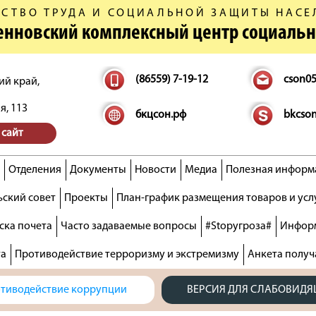
СТВО ТРУДА И СОЦИАЛЬНОЙ ЗАЩИТЫ НАСЕ
денновский комплексный центр социаль
(86559) 7-19-12
cson0
ий край,
я, 113
бкцсон.рф
bkcso
 сайт
Отделения
Документы
Новости
Медиа
Полезная информ
ский совет
Проекты
План-график размещения товаров и усл
ска почета
Часто задаваемые вопросы
#Stopугроза#
Информ
та
Противодействие терроризму и экстремизму
Анкета получ
тиводействие коррупции
ВЕРСИЯ ДЛЯ СЛАБОВИД