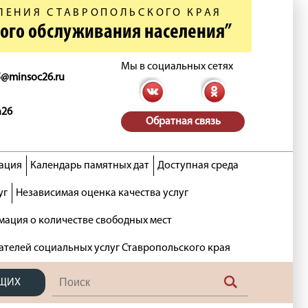
ЛЕНИЯ СТАВРОПОЛЬСКОГО КРАЯ
ного обслуживания населения”
Мы в социальных сетях
5@minsoc26.ru
n26
Обратная связь
ация
Календарь памятных дат
Доступная среда
уг
Независимая оценка качества услуг
ация о количестве свободных мест
ателей социальных услуг Ставропольского края
ЯЩИХ