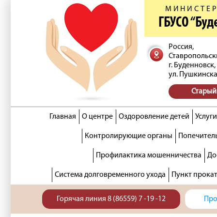
МИНИСТЕР
ГБУСО “Бу
Россия,
Ставропольск
г. Буденновск,
ул. Пушкинска
Старый
Главная
О центре
Оздоровление детей
Услуги
Контролирующие органы
Попечитель
Профилактика мошенничества
До
Система долговременного ухода
Пункт прока
Горячая линия 8 (86559) 7 -19 -12
Про