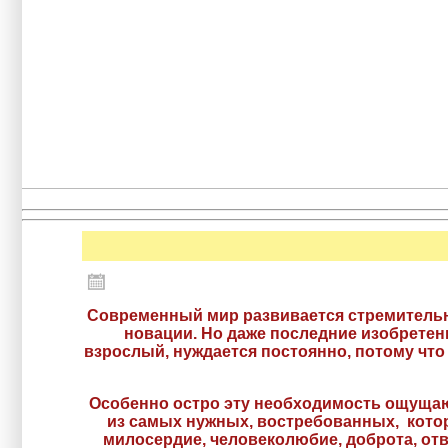
Современный мир развивается стремительн
новации. Но даже последние изобретени
взрослый, нуждается постоянно, потому что
Осо
бенно остро эту необходимость ощущаю
из самых нужных, востребованных, котор
милосердие, человеколюбие, доброта, отв