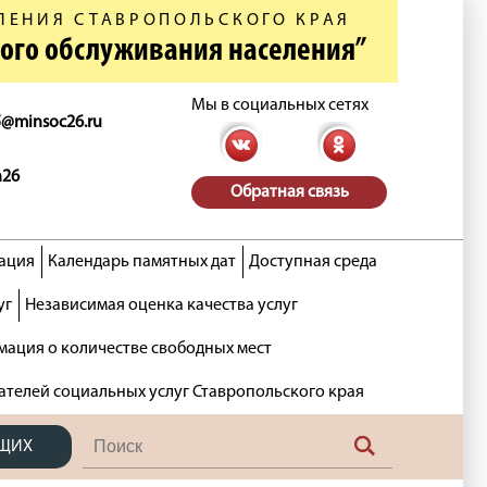
ЛЕНИЯ СТАВРОПОЛЬСКОГО КРАЯ
ного обслуживания населения”
Мы в социальных сетях
5@minsoc26.ru
n26
Обратная связь
ация
Календарь памятных дат
Доступная среда
уг
Независимая оценка качества услуг
ация о количестве свободных мест
ателей социальных услуг Ставропольского края
ЯЩИХ