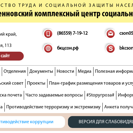
СТВО ТРУДА И СОЦИАЛЬНОЙ ЗАЩИТЫ НАСЕ
денновский комплексный центр социаль
(86559) 7-19-12
cson0
ий край,
я, 113
бкцсон.рф
bkcso
 сайт
Отделения
Документы
Новости
Медиа
Полезная информ
ский совет
Проекты
План-график размещения товаров и усл
ска почета
Часто задаваемые вопросы
#Stopугроза#
Информ
та
Противодействие терроризму и экстремизму
Анкета получ
тиводействие коррупции
ВЕРСИЯ ДЛЯ СЛАБОВИД