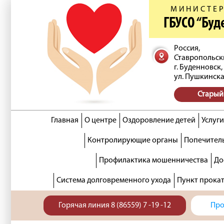
МИНИСТЕР
ГБУСО “Бу
Россия,
Ставропольск
г. Буденновск,
ул. Пушкинска
Старый
Главная
О центре
Оздоровление детей
Услуги
Контролирующие органы
Попечитель
Профилактика мошенничества
До
Система долговременного ухода
Пункт прока
Горячая линия 8 (86559) 7 -19 -12
Про