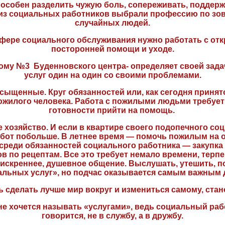
пособен разделить чужую боль, сопереживать, поддер
из социальных работников выбрали профессию по зов
случайных людей.
фере социального обслуживания нужно работать с отк
посторонней помощи и уходе.
ому №3 Буденновского центра- определяет своей задач
услуг один на один со своими проблемами.
ыщенные. Круг обязанностей или, как сегодня принят
жилого человека. Работа с пожилыми людьми требует
готовности прийти на помощь.
озяйство. И если в квартире своего подопечного со
абот побольше. В летнее время — помочь пожилым на о
реди обязанностей социального работника — закупка п
 по рецептам. Все это требует немало времени, терпен
скреннее, душевное общение. Выслушать, утешить, п
альных услуг», но подчас оказывается самым важным 
сделать лучше мир вокруг и измениться самому, стан
е хочется называть «услугами», ведь социальный работ
говорится, не в службу, а в дружбу.