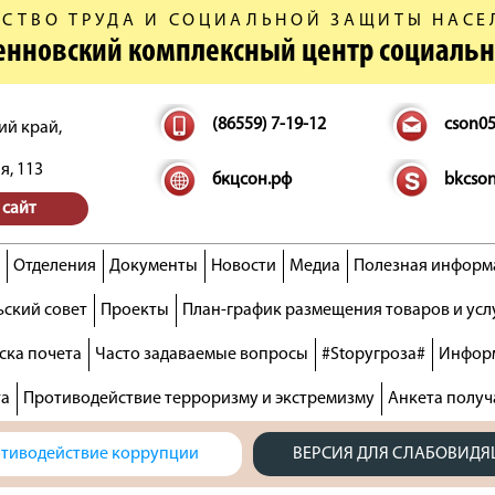
СТВО ТРУДА И СОЦИАЛЬНОЙ ЗАЩИТЫ НАСЕ
денновский комплексный центр социаль
(86559) 7-19-12
cson0
ий край,
я, 113
бкцсон.рф
bkcso
 сайт
Отделения
Документы
Новости
Медиа
Полезная информ
ский совет
Проекты
План-график размещения товаров и усл
ска почета
Часто задаваемые вопросы
#Stopугроза#
Информ
та
Противодействие терроризму и экстремизму
Анкета получ
тиводействие коррупции
ВЕРСИЯ ДЛЯ СЛАБОВИД