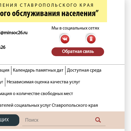
ЛЕНИЯ СТАВРОПОЛЬСКОГО КРАЯ
ного обслуживания населения”
Мы в социальных сетях
5@minsoc26.ru
n26
Обратная связь
ация
Календарь памятных дат
Доступная среда
уг
Независимая оценка качества услуг
ация о количестве свободных мест
ателей социальных услуг Ставропольского края
ЯЩИХ