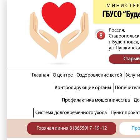
МИНИСТЕР
ГБУСО “Бу
Россия,
Ставропольск
г. Буденновск,
ул. Пушкинска
Старый
Главная
О центре
Оздоровление детей
Услуги
Контролирующие органы
Попечитель
Профилактика мошенничества
До
Система долговременного ухода
Пункт прока
Горячая линия 8 (86559) 7 -19 -12
Про