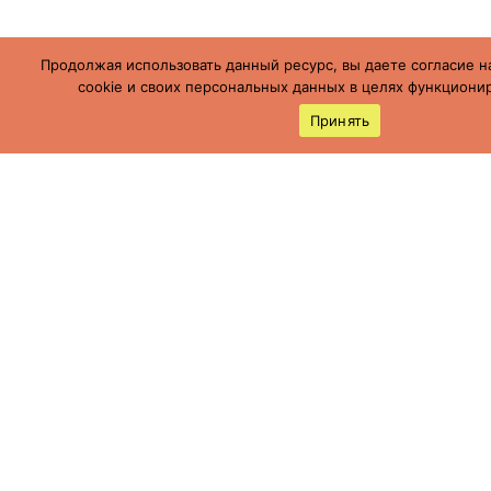
Продолжая использовать данный ресурс, вы даете согласие н
cookie и своих персональных данных в целях функционир
Принять
Россия, Ставропольский край, г.
Буденновск,
ул. Пушкинская, 113
(86559) 7-19-12
cson05@minsoc26.ru
бкцсон.рф