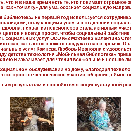
, что и в наше время есть те, кто понимает огромное з
е, как «точилку» для ума, осознаёт социальную направ
библиотека» не первый год используется сотрудник
инвалидами, получающими услуги в отделении социал
дровна, первая из пенсионеров стала активным учас
 цветов и всегда просит, чтобы социальный работник
ль социальных услуг ОСО №3 Махтеева Валентина Степ
отека», как глоток свежего воздуха в наше время». О
оциальных услуг Камнева Любовь Ивановна с удовольс
ду детства технология «Мобильная библиотека» пришл
я ею и заказывает для чтения всё больше и больше л
оциальном обслуживании на дому, благодаря техноло
также простое человеческое участие, общение, обмен в
ьным результатам и способствует социокультурной ре