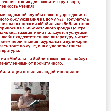
начение чтения для развития кругозора,
ленность чтения!
ами надомной службы нашего учреждения в
ьного обслуживания на дому №3. Получатель
тником технологии «Мобильная библиотека».
 приносил из библиотечного фонда Центра
ановна, тоже активно пользуется услугами
на любит художественную литературу, читает
твием перечитывает журналы по кулинарии.
ась тоже по душе, она с удовольствием
итературы.
гии «Мобильная библиотека» всегда найдут
печатлениями от прочитанного.
абилитации пожилых людей, инвалидов.