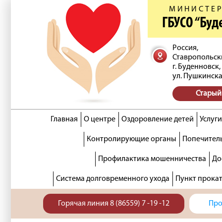
МИНИСТЕР
ГБУСО “Бу
Россия,
Ставропольск
г. Буденновск,
ул. Пушкинска
Старый
Главная
О центре
Оздоровление детей
Услуги
Контролирующие органы
Попечитель
Профилактика мошенничества
До
Система долговременного ухода
Пункт прока
Горячая линия 8 (86559) 7 -19 -12
Про