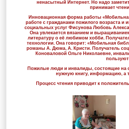
ненасытный Интернет. Но надо заметить
принимает чтени
Инновационная форма работы «Мобильная 
работе с гражданами пожилого возраста и 
социальных услуг Фисунова Любовь Алексан
Она увлекается вязанием и выращиванием
литературу о её любимом хобби. Получате
технологии. Она говорит: «Мобильная библи
романы А. Дюма, А. Кристи. Получатель с
Коноваловой Ольге Николаевне, инвали
пользуютс
Пожилые люди и инвалиды, состоящие на с
нужную книгу, информацию, а 
Процесс чтения приводит к положител