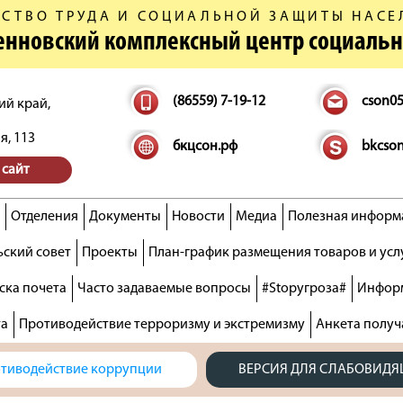
СТВО ТРУДА И СОЦИАЛЬНОЙ ЗАЩИТЫ НАСЕ
денновский комплексный центр социаль
(86559) 7-19-12
cson0
ий край,
я, 113
бкцсон.рф
bkcso
 сайт
Отделения
Документы
Новости
Медиа
Полезная информ
ский совет
Проекты
План-график размещения товаров и усл
ска почета
Часто задаваемые вопросы
#Stopугроза#
Информ
та
Противодействие терроризму и экстремизму
Анкета получ
тиводействие коррупции
ВЕРСИЯ ДЛЯ СЛАБОВИД