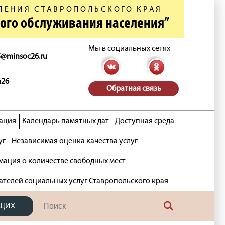
ЛЕНИЯ СТАВРОПОЛЬСКОГО КРАЯ
ного обслуживания населения”
Мы в социальных сетях
5@minsoc26.ru
n26
Обратная связь
ация
Календарь памятных дат
Доступная среда
уг
Независимая оценка качества услуг
ация о количестве свободных мест
ателей социальных услуг Ставропольского края
ЯЩИХ