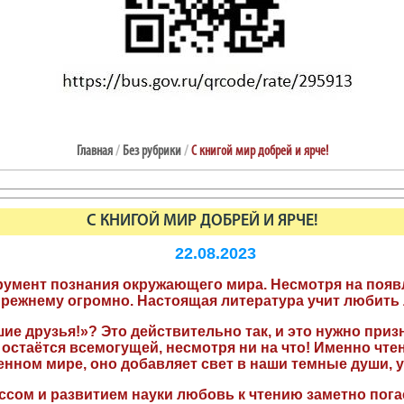
Главная
/
Без рубрики
/
С книгой мир добрей и ярче!
С КНИГОЙ МИР ДОБРЕЙ И ЯРЧЕ!
22.08.2023
трумент познания окружающего мира. Несмотря на по
прежнему огромно. Настоящая литература учит любить 
ие друзья!»? Это действительно так, и это нужно приз
 остаётся всемогущей, несмотря ни на что! Именно чте
нном мире, оно добавляет свет в наши темные души, у
ссом и развитием науки любовь к чтению заметно пог