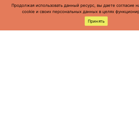
Продолжая использовать данный ресурс, вы даете согласие н
cookie и своих персональных данных в целях функционир
Принять
Россия, Ставропольский край, г.
Буденновск,
ул. Пушкинская, 113